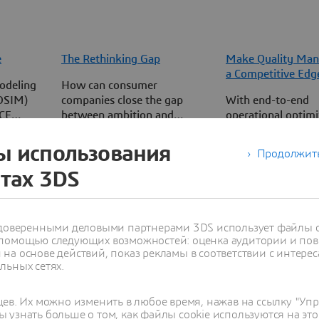
e
The Rethinking Gap
Make Quality Ma
a Competitive Edg
odeling
How can consumer
DSIM)
companies close the gap
With end-to-end
CE
between ambition and
operational optimi
 into
execution? We asked 500+
secure an advantag
3ds.com
 teams,
decision-makers from
quality manageme
ы использования
Продолжить
Manufacturing
consumer goods companies
produce safe and 
йтах 3DS
in a new report with
quality products in
Forrester Consulting.
sciences and healt
с доверенными деловыми партнерами 3DS использует файлы c
 помощью следующих возможностей: оценка аудитории и пов
на основе действий, показ рекламы в соответствии с интерес
льных сетях.
цев. Их можно изменить в любое время, нажав на ссылку "Уп
 узнать больше о том, как файлы cookie используются на это