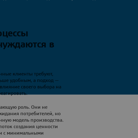
оцессы
 нуждаются в
нные клиенты требуют,
ьше удобным, а подход —
влияние своего выбора на
еагировать.
шающую роль. Они не
ожидания потребителей, но
нную модель производства.
поток создания ценности
 и с минимальными