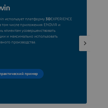
win
in использует платформу
3D
EXPERIENCE
, в том числе приложения ENOVIA и
чь клиентам усовершенствовать
ции и максимально использовать
о
вного производства.
S
 практический пример