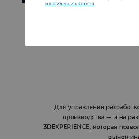
конфиденциальности
.
Для управления разработко
производства — и на ра
3D
EXPERIENCE, которая позво
рынок ин