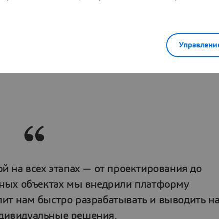
Управлени
й на всех этапах — от проектирования до
зных объектах мы внедрили платформу
лит нам быстро разрабатывать и выводить н
дивидуальные решения.