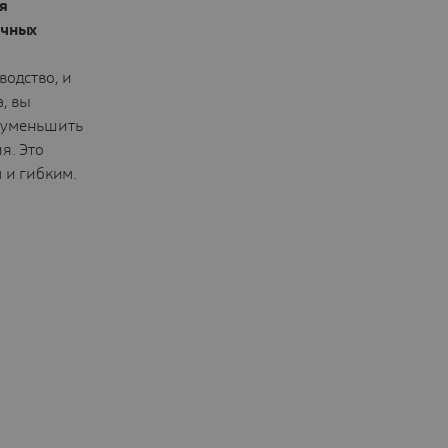
я
очных
водство, и
а, вы
 уменьшить
я. Это
 и гибким.