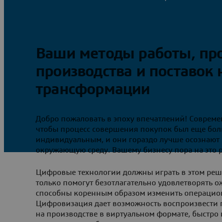
Ваши методы работы, пр
производства и поставок
трансформации
Добро пожаловать в эпоху впечатлений! Совреме
чтобы процесс совершения покупок был еще бол
индивидуальным, и они гораздо лучше осознают 
окружающую среду. Вашему бизнесу пора на это р
Цифровые технологии должны играть в этом ре
только помогут безотлагательно удовлетворять 
способны коренным образом изменить операцио
Цифровизация дает возможность воспроизвести 
на производстве в виртуальном формате, быстро