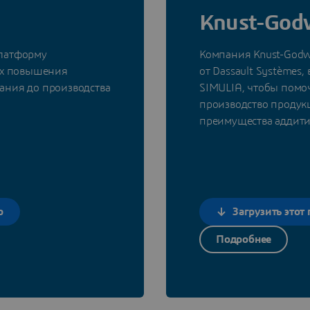
Knust-God
платформу
Компания Knust-Godw
лях повышения
от Dassault Systèmes
ания до производства
SIMULIA, чтобы помо
производство продук
преимущества аддити
р
Загрузить этот
Подробнее