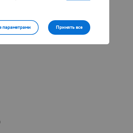
е параметрами
Принять все
а