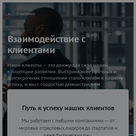
О компании
Взаимодействие с
клиентами
Наши клиенты — это движущая сила нашей
концепции развития. Выстраивание прочных и
долгосрочных отношений стало ключом к нашему
успеху, и мы с гордостью демонстрируем
поразительные инновации, основанные на наших
продуктах и услугах.
Путь к успеху наших клиентов
Узнайте, почему лидеры выбирают
нас
Мы работаем с любыми компаниями — от
мировых отраслевых лидеров до стартапов и
даже физических лиц.