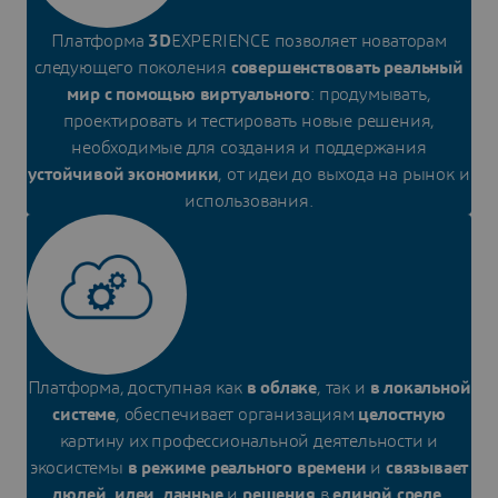
Платформа
3D
EXPERIENCE позволяет новаторам
следующего поколения
совершенствовать реальный
мир с помощью виртуального
: продумывать,
проектировать и тестировать новые решения,
необходимые для создания и поддержания
устойчивой экономики
, от идеи до выхода на рынок и
использования.
Платформа, доступная как
в облаке
, так и
в локальной
системе
, обеспечивает организациям
целостную
картину их профессиональной деятельности и
экосистемы
в режиме реального времени
и
связывает
людей
,
идеи
,
данные
и
решения
в
единой среде
.