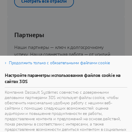
Смотреть все отрасли
Партнеры
Наши партнеры — ключ к долгосрочному
успеху. Наша совместная работа — от усилий
обширной команды научно-исследовательских
Продолжить только с обязательными файлами cookie
и опытно-конструкторских разработок до
Настройте параметры использования файлов cookie на
инвестиций и научно-технического
сайтах 3DS
сотрудничества — позволяет увеличить
ценность для всех.
Компания Dassault Systèmes совместно с доверенными
деловыми партнерами 3DS использует файлы cookie, чтобы
обеспечить максимально удобную работу с нашими веб-
сайтами с помощью следующих возможностей: оценка
Перейти к партнерам
аудитории и повышение продуктивности ее работы,
предоставление контента и предложений на основе действий,
показ рекламы в соответствии с интересами, а также
предоставление возможности делиться контентом в социальных