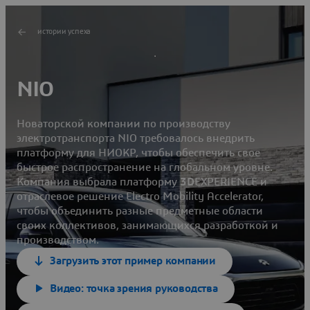
истории успеха
NIO
Новаторской компании по производству
электротранспорта NIO требовалось внедрить
платформу для НИОКР, чтобы обеспечить свое
быстрое распространение на глобальном уровне.
Компания выбрала платформу
3D
EXPERIENCE и
отраслевое решение Electro Mobility Accelerator,
чтобы объединить разные предметные области
своих коллективов, занимающихся разработкой и
производством.
Загрузить этот пример компании
Видео: точка зрения руководства