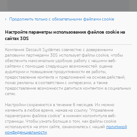
Продолжить только с обязательными файлами cookie
Настройте параметры использования файлов cookie на
сайтах 3DS
Производители легковых автомобилей и легких
Компания Dassault Systèmes совместно с доверенными
деловыми партнерами 3DS использует файлы cookie, чтобы
грузовиков
обеспечить максимально удобную работу с нашими веб-
сайтами с помощью следующих возможностей: оценка
Мы помогаем разработчикам и производителям
аудитории и повышение продуктивности ее работы,
легковых автомобилей, легких грузовиков и
предоставление контента и предложений на основе действий,
фургонов адаптироваться к новым требованиям
показ рекламы в соответствии с интересами, а также
I
регуляторов, выводить на рынок новые
предоставление возможности делиться контентом в социальных
Market Segment
технологии и удовлетворять спрос
сетях.
взыскательных клиентов
Настройки сохраняются в течение 6 месяцев. Их можно
изменить в любое время, нажав на ссылку "Управление
параметрами файлов cookie" в нижнем колонтитуле веб-
страницы. Чтобы узнать больше о том, как файлы cookie
используются на этом сайте, ознакомьтесь с нашей
политикой
конфиденциальности
.