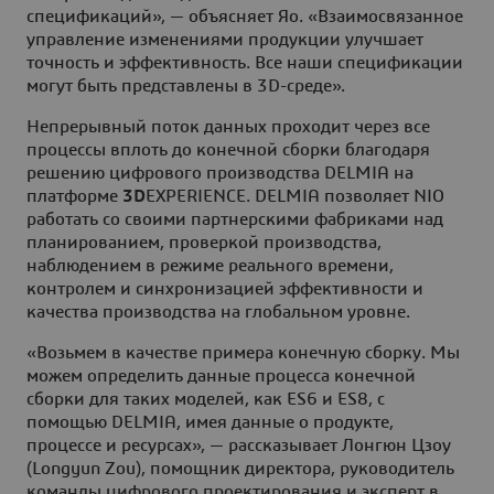
спецификаций», — объясняет Яо. «Взаимосвязанное
управление изменениями продукции улучшает
точность и эффективность. Все наши спецификации
могут быть представлены в 3D-среде».
Непрерывный поток данных проходит через все
процессы вплоть до конечной сборки благодаря
решению цифрового производства DELMIA на
платформе
3D
EXPERIENCE. DELMIA позволяет NIO
работать со своими партнерскими фабриками над
планированием, проверкой производства,
наблюдением в режиме реального времени,
контролем и синхронизацией эффективности и
качества производства на глобальном уровне.
«Возьмем в качестве примера конечную сборку. Мы
можем определить данные процесса конечной
сборки для таких моделей, как ES6 и ES8, с
помощью DELMIA, имея данные о продукте,
процессе и ресурсах», — рассказывает Лонгюн Цзоу
(Longyun Zou), помощник директора, руководитель
команды цифрового проектирования и эксперт в