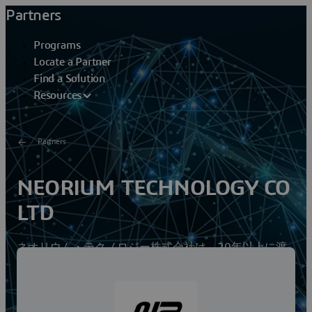
Partners
Programs
Locate a Partner
Find a Solution
Resources
Partners
NEORIUM TECHNOLOGY CO
LTD
ネオリウム・テクノロジー株式会社は、20年以上に渡
り、MATLAB/Simulinkや「Dymola」を使用した制御設
計およびプラントモデリングの受託・コンサルティング
サービスを行っています。ここ最近では、カーボンニュ
ートラルに応えるべく、モーターの制御技術や昨今注目