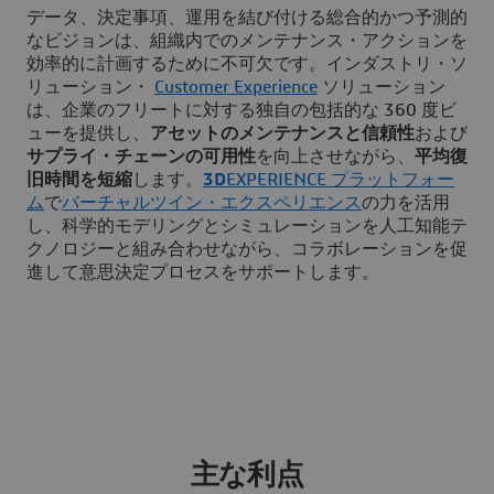
データ、決定事項、運用を結び付ける総合的かつ予測的
なビジョンは、組織内でのメンテナンス・アクションを
効率的に計画するために不可欠です。インダストリ・ソ
リューション・
Customer Experience
ソリューション
は、企業のフリートに対する独自の包括的な 360 度ビ
ューを提供し、
アセットのメンテナンスと信頼性
および
サプライ・チェーンの可用性
を向上させながら、
平均復
旧時間を短縮
します。
3D
EXPERIENCE プラットフォー
ム
で
バーチャルツイン・エクスペリエンス
の力を活用
し、科学的モデリングとシミュレーションを人工知能テ
クノロジーと組み合わせながら、コラボレーションを促
進して意思決定プロセスをサポートします。
主な利点