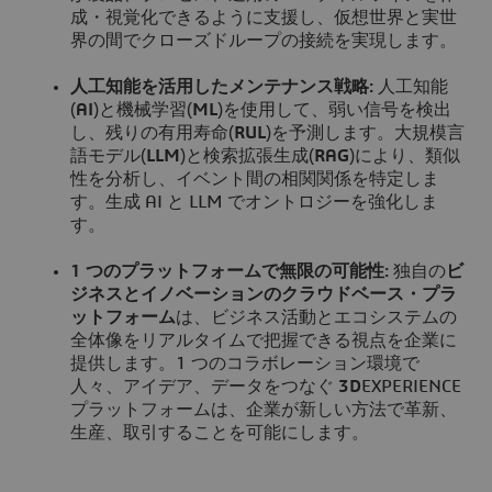
成・視覚化できるように支援し、仮想世界と実世
界の間でクローズドループの接続を実現します。
人工知能を活用したメンテナンス戦略:
人工知能
(
AI
)と機械学習(
ML
)を使用して、弱い信号を検出
し、残りの有用寿命(
RUL
)を予測します。大規模言
語モデル(
LLM
)と検索拡張生成(
RAG
)により、類似
性を分析し、イベント間の相関関係を特定しま
す。生成 AI と LLM でオントロジーを強化しま
す。
1 つのプラットフォームで無限の可能性:
独自の
ビ
ジネスとイノベーションのクラウドベース・プラ
ットフォーム
は、ビジネス活動とエコシステムの
全体像をリアルタイムで把握できる視点を企業に
提供します。1 つのコラボレーション環境で
人々、アイデア、データをつなぐ
3D
EXPERIENCE
プラットフォームは、企業が新しい方法で革新、
生産、取引することを可能にします。