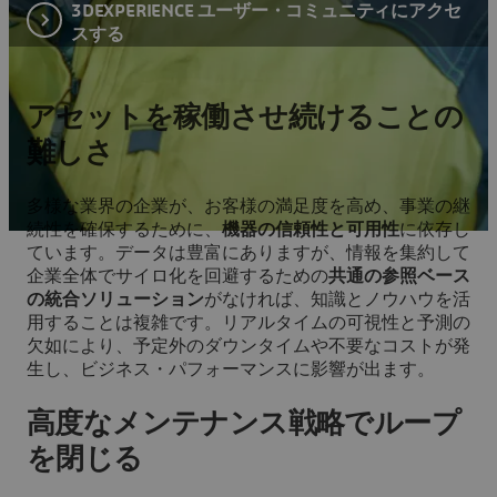
3DEXPERIENCE ユーザー・コミュニティにアクセ
スする
アセットを稼働させ続けることの
難しさ
多様な業界の企業が、お客様の満足度を高め、事業の継
続性を確保するために、
機器の信頼性と可用性
に依存し
ています。データは豊富にありますが、情報を集約して
企業全体でサイロ化を回避するための
共通の参照ベース
の統合ソリューション
がなければ、知識とノウハウを活
用することは複雑です。リアルタイムの可視性と予測の
欠如により、予定外のダウンタイムや不要なコストが発
生し、ビジネス・パフォーマンスに影響が出ます。
高度なメンテナンス戦略でループ
を閉じる