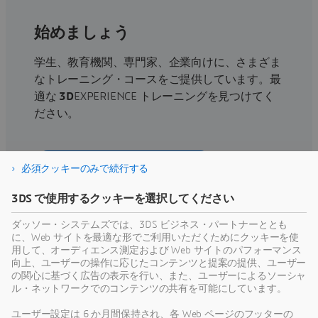
始めましょう
学生、教育機関、専門家、企業向けに、さまざま
なトレーニング・コースをご提供しています。最
適な
3D
EXPERIENCE トレーニングを見つけてく
ださい。
トレーニング・コースを探す
必須クッキーのみで続行する
3DS で使用するクッキーを選択してください
ダッソー・システムズでは、3DS ビジネス・パートナーととも
に、Web サイトを最適な形でご利用いただくためにクッキーを使
サポートを利用する
用して、オーディエンス測定および Web サイトのパフォーマンス
向上、ユーザーの操作に応じたコンテンツと提案の提供、ユーザー
ソフトウェアおよびハードウェアの認証情報、ソ
の関心に基づく広告の表示を行い、また、ユーザーによるソーシャ
ル・ネットワークでのコンテンツの共有を可能にしています。
フトウェアのダウンロード、ユーザー・ドキュメ
ント、サポート窓口、ならびに提供サービスに関
ユーザー設定は 6 か月間保持され、各 Web ページのフッターの