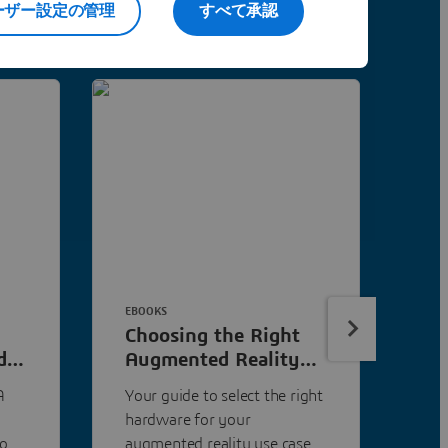
ーザー設定の管理
すべて承認
EBOOKS
EBO
Choosing the Right
Le
d
Augmented Reality
Au
Technologies for
Op
A
Your guide to select the right
Ex
Manufacturing
Ma
hardware for your
Rea
Op
your
augmented reality use case
sho