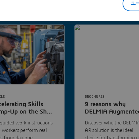
ユ
CLE
BROCHURES
elerating Skills
9 reasons why
mp-Up on the Shop
DELMIA Augmente
oor with
Experience gives
guided work instructions
Discover why the DELMI
gmented Reality
manufacturers an
p workers perform real
AR solution is the ideal
advantage
ks from day one,
choice for transforming 