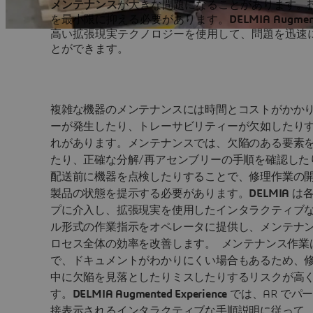
メンテナンス
が大きな問題になることがあります。
を最小限に抑える必要があります。
DELMIA Augment
高い拡張現実テクノロジーを使用して、問題を迅速
とができます。
複雑な機器のメンテナンスには時間とコストがかか
ーが発生したり、トレーサビリティーが欠如したり
れがあります。メンテナンスでは、欠陥のある要素
たり、正確な分解/再アセンブリーの手順を確認した
配送前に機器を点検したりすることで、修理作業の
製品の状態を提示する必要があります。
DELMIA
は各
プに介入し、拡張現実を使用したインタラクティブ
ル形式の作業指示をオペレータに提供し、メンテナ
ロセス全体の効率を改善します。 メンテナンス作業
で、ドキュメントがわかりにくい場合もあるため、
中に欠陥を見落としたりミスしたりするリスクが高
す。
DELMIA Augmented Experience
では、AR でパ
接表示されるインタラクティブな手順説明に従って