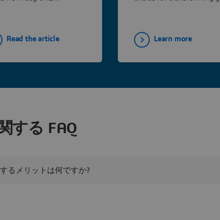
lerating their learning
manufacturing operations
e and drastically
cing the risks of errors or
Read the article
Learn more
ty issues.
する FAQ
するメリットは何ですか?