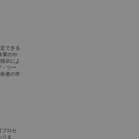
特定できる
作業のや
な指示によ
グ・ツー
技術者の学
査プロセ
ありま