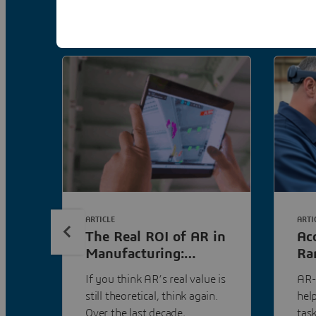
ARTICLE
ARTI
The Real ROI of AR in
Acc
Manufacturing:
Ra
Beyond the Hype
Fl
If you think AR’s real value is
AR-
Au
still theoretical, think again.
hel
Over the last decade,
tas