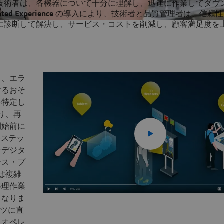
技術者は、各機器について十分に理解し、迅速に作業してダウ
ed Experience
の導入により、技術者と品質管理者は、信頼性
に診断して解決し、サービス・コストを削減し、顧客満足度を
り、エラ
するおそ
を特定し
り、再
開始前に
ステッ
なデジタ
ンス・プ
は複雑
修理作業
くなりま
ーツに直
、オペレ