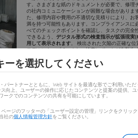
す。さまざまな紙のドキュメントが必要で、修理
の社内コミュニケーションが困難な場合がありま
た、修理内容や費用の不適切な見積りにより、お
満を持つ可能性もあります。コンプライアンスに
べてのチェックポイントを確認し、タスクの完全
できるよう、
デジタル形式の検査指示が拡張現実(A
用して表示されます
。 検出された欠陥の正確な位置
モデルにキャプチャされ、検査レポートが自動生
す。このため、迅速な検査と報告により欠陥を即
ッキーを選択してください
し、データを収集してトレーサビリティーを向上
終顧客の満足度を上げることができます。
ス・パートナーとともに、Web サイトを最適な形でご利用いた
ーマンス向上、ユーザーの操作に応じたコンテンツと提案の提供、
ワークでのコンテンツの共有を可能にしています。
Web ページのフッターの「ユーザー設定の管理」リンクをクリ
当社の
個人情報管理方針
をご覧ください。
さあ、始めましょう
ンの世界は常に変化しています。DELMIA で一歩先を行く方