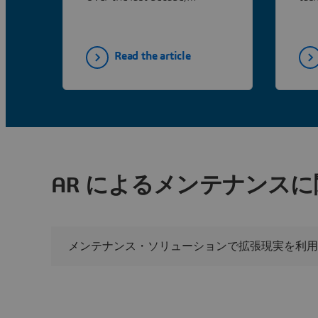
forward-thinking
acce
manufacturers have adopted
curv
AR solutions with
redu
Read the article
measurable gains that go
safe
beyond aesthetics.
AR によるメンテナンスに関
メンテナンス・ソリューションで拡張現実を利用