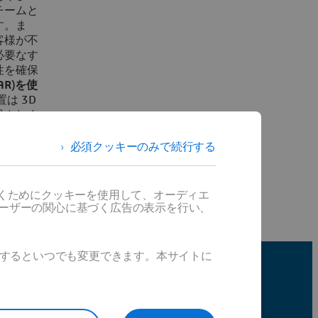
チームと
す。ま
客様が不
必要なす
性を確保
R)を使
は 3D
成されま
座に特定
させ、最
必須クッキーのみで続行する
だくためにクッキーを使用して、オーディエ
ユーザーの関心に基づく広告の表示を行い、
ックするといつでも変更できます。本サイトに
法を発見しましょう。