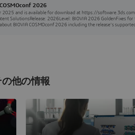
A COSMOconf 2026
025 and is available for download at https://software.3ds.com
ontent SolutionsRelease: 2026Level: BIOVIA 2026 GoldenFixes for 
u about BIOVIA COSMOconf 2026 including the release's supporte
h
その他の情報