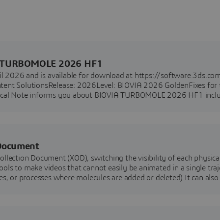
IA TURBOMOLE 2026 HF1
2026 and is available for download at https://software.3ds.co
ontent SolutionsRelease: 2026Level: BIOVIA 2026 GoldenFixes for 
nical Note informs you about BIOVIA TURBOMOLE 2026 HF1 incl
 Document
Collection Document (XOD), switching the visibility of each physica
ools to make videos that cannot easily be animated in a single tra
s, or processes where molecules are added or deleted).It can also