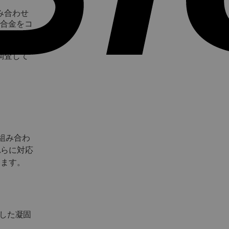
み合わせ
い合金をコ
を設計す
つまり、
調査して
組み合わ
れらに対応
します。
した凝固