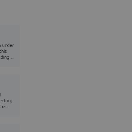
m under
this
uding
l
jectory
 be