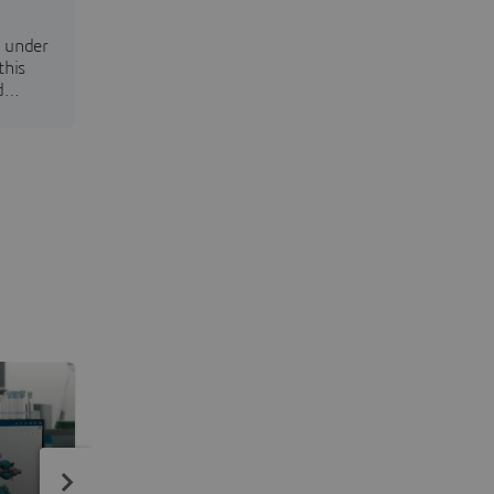
 under
this
d