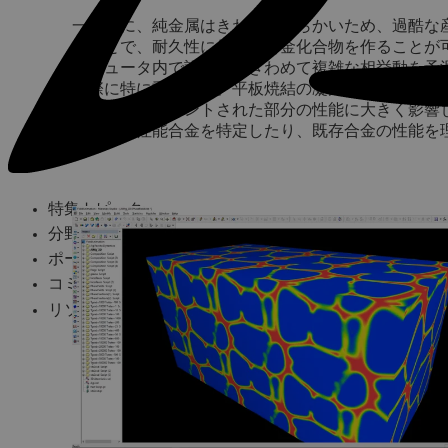
一般的に、純金属はきわめて柔らかいため、過酷な
ることで、耐久性に優れた合金化合物を作ることが可能です
ンピュータ内で設計し、きわめて複雑な相挙動を予
る際に特に重要です。平板焼結の凝固過程で形成さ
微細構造はプリントされた部分の性能に大きく影響
新しい高性能合金を特定したり、既存合金の性能を
特集トピック
分野
ポートフォリオ
コミュニティ
リソース