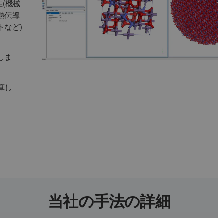
性(機械
熱伝導
など)
しま
算し
。
当社の手法の詳細