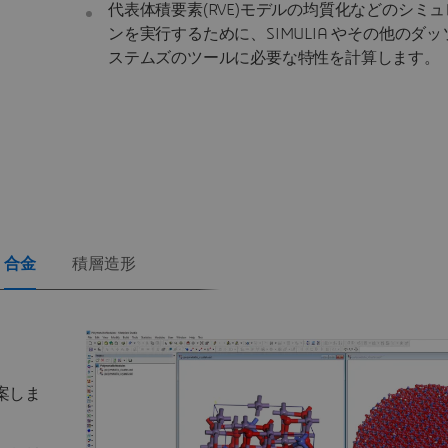
代表体積要素(RVE)モデルの均質化などのシミ
ンを実行するために、SIMULIA やその他のダ
ステムズのツールに必要な特性を計算します。
合金
積層造形
案しま