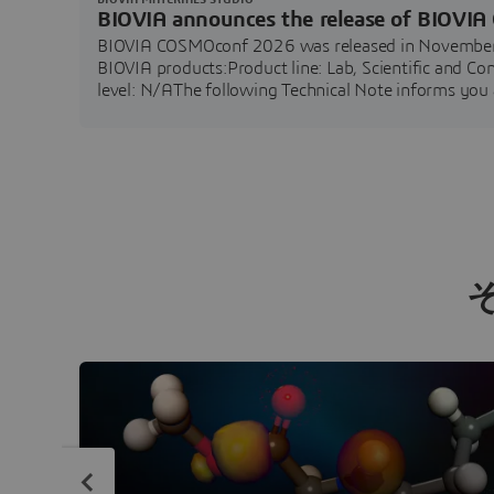
BIOVIA announces the release of BIOVI
BIOVIA COSMOconf 2026 was released in November 2
BIOVIA products:Product line: Lab, Scientific and C
level: N/AThe following Technical Note informs yo
operating systems, enhancements and fixed defects.