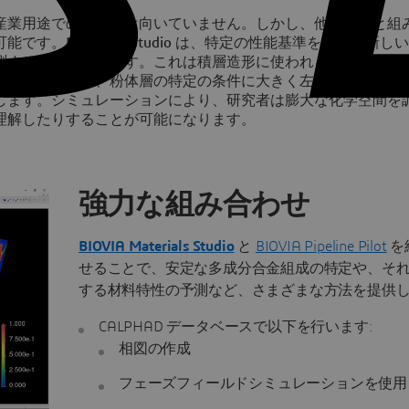
産業用途での使用には向いていません。しかし、他の金属と組
。Materials Studio は、特定の性能基準を満たす新し
測することができます。これは積層造形に使われる新しい材料
れる微細構造は、粉体層の特定の条件に大きく左右されます。
します。シミュレーションにより、研究者は膨大な化学空間を
理解したりすることが可能になります。
強力な組み合わせ
BIOVIA Materials Studio
と
BIOVIA Pipeline Pilot
を
せることで、安定な多成分合金組成の特定や、そ
する材料特性の予測など、さまざまな方法を提供
CALPHAD データベースで以下を行います:
相図の作成
フェーズフィールドシミュレーションを使用