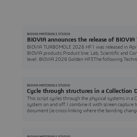
BIOVIA MATERIALS STUDIO
BIOVIA announces the release of BIOV
BIOVIA TURBOMOLE 2026 HF1 was released in April 
BIOVIA products:Product line: Lab, Scientific and C
level: BIOVIA 2026 Golden HF3The following Tech
the release's supported operating systems, enhance
BIOVIA MATERIALS STUDIO
Cycle through structures in a Collection
This script cycles through the physical systems in a 
system on and off. I combine it with screen capture t
document (ie cross-linking where the bonding change
used to show lots of different
BIOVIA MATERIALS STUDIO