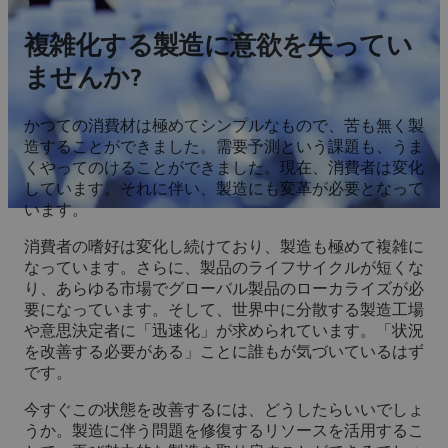
複雑化する製造に意欲を失ってい
ませんか?
かつての消費材は極めてシンプルなもので、苦も無く製
造することができました。需要予測という課題も、うま
くやってのけることができました。現在、消費者は変化
しています。それに伴い、製造にも変革が必要となって
います。
消費者の嗜好は変化し続けており、製造も極めて複雑に
なっています。さらに、製品のライフサイクルが短くな
り、あらゆる市場でグローバル製品のローカライズが必
要になっています。そして、世界中に分散する製造工場
や意思決定者に「迅速化」が求められています。「状況
を改善する必要がある」ことに誰もが気づいているはず
です。
今すぐこの状態を改善するには、どうしたらいいでしょ
うか。製造に伴う問題を修復するリソースを活用するこ