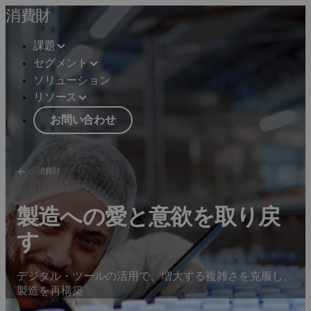
消費財
課題
セグメント
ソリューション
リソース
お問い合わせ
消費財
製造への愛と意欲を取り戻
す
デジタル・ツールの活用で、増大する複雑さを克服し、
製造を再構築