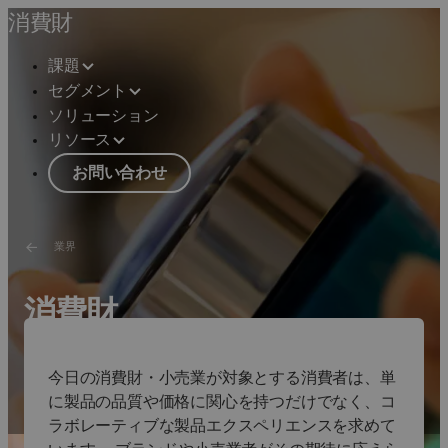
消費財
課題
セグメント
ソリューション
リソース
お問い合わせ
業界
消費財
今消費者に求められているものを最初に創り出して最初
今日の消費財・小売業が対象とする消費者は、単
に市場に投入。
に製品の品質や価格に関心を持つだけでなく、コ
ビデオを見る
ラボレーティブな製品エクスペリエンスを求めて