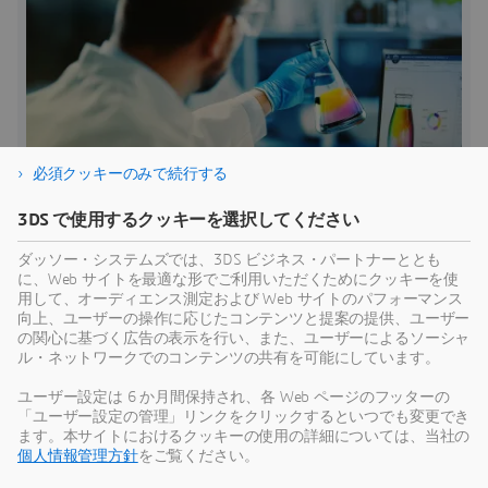
必須クッキーのみで続行する
再考:目標と実行のギャップ
3DS で使用するクッキーを選択してください
消費材企業は、野心的な目標と実行のギャップをどのよ
ダッソー・システムズでは、3DS ビジネス・パートナーととも
うに埋めることができるでしょうか?私たちはForrester
に、Web サイトを最適な形でご利用いただくためにクッキーを使
Consultingと協力し、消費材企業の意思決定者500名以
用して、オーディエンス測定および Web サイトのパフォーマンス
向上、ユーザーの操作に応じたコンテンツと提案の提供、ユーザー
上に調査を行いました。
3DS
の関心に基づく広告の表示を行い、また、ユーザーによるソーシャ
ル・ネットワークでのコンテンツの共有を可能にしています。
ユーザー設定は 6 か月間保持され、各 Web ページのフッターの
「ユーザー設定の管理」リンクをクリックするといつでも変更でき
ます。本サイトにおけるクッキーの使用の詳細については、当社の
個人情報管理方針
をご覧ください。