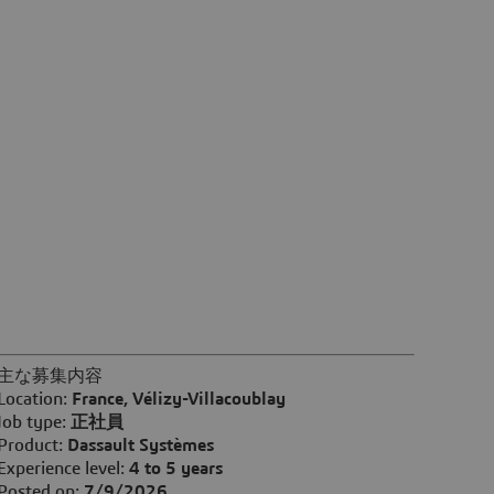
主な募集内容
Location:
France, Vélizy-Villacoublay
Job type:
正社員
Product:
Dassault Systèmes
Experience level:
4 to 5 years
Posted on:
7/9/2026