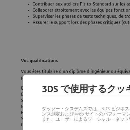
Contribuer aux ateliers Fit-to-Standard sur les 
Collaborer étroitement avec les équipes fonctio
Superviser les phases de tests techniques, de t
Assurer le support lors des phases critiques (cut
Vos qualifications
Vous êtes titulaire d'un diplôme d'ingénieur ou équi
post diplomation.
3DS で使用するク
Expérience confirmée sur SAP S/4HANA Public Cloud,
Bon niveau d’anglais (B2 minimum)
Solide expertise en intégration SAP (API, middleware,
Bonne maîtrise de SAP BTP et des concepts d’extensibi
ダッソー・システムズでは、3DS ビジネ
Expérience en développement SAP (ABAP Cloud, Fiori
ンス測定および Web サイトのパフォ
Sensibilité aux enjeux d’architecture (clean core, sécuri
また、ユーザーによるソーシャル・ネット
Capacité à évoluer dans un environnement internationa