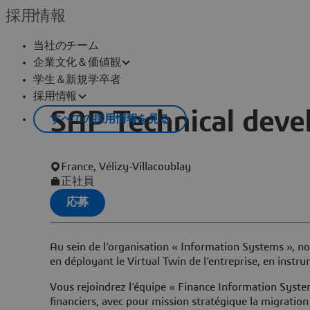
採用情報
当社のチーム
企業文化＆価値観
学生＆新規学卒者
採用情報
SAP Technical deve
すべての採用情報を見る
France, Vélizy-Villacoublay
正社員
応募
Au sein de l’organisation « Information Systems », 
en déployant le Virtual Twin de l’entreprise, en inst
Vous rejoindrez l’équipe « Finance Information Syste
financiers, avec pour mission stratégique la migrati