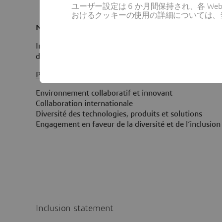
ユーザー設定は 6 か月間保持され、各 
おけるクッキーの使用の詳細については、
Nous rejoindre c'est aussi
Intégrer une entreprise scientifique au cœur de l’inno
depuis plus de 40 ans.
Principaux avantages et bénéfices :
Environnement collaboratif et innovant
Collaboration internationale
Diversité des technologies, produits et solutions
Engagement en faveur de l
Inclusion statement