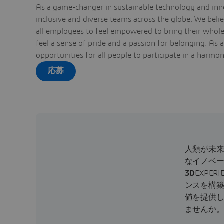
As a game-changer in sustainable technology and inno
inclusive and diverse teams across the globe. We bel
all employees to feel empowered to bring their whole 
feel a sense of pride and a passion for belonging. As 
opportunities for all people to participate in a harmo
応募
人類が未
なイノベ
3D
EXPE
ンスを構築
値を提供し
ませんか