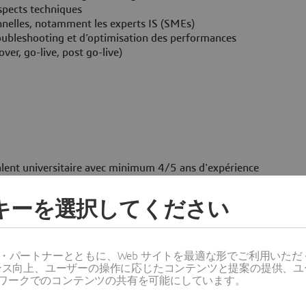
aspects techniques
nnelles, notamment les experts IS (SMEs)
roubleshooting et d’optimisation des performances
over, go-live, post go-live)
valent universitaire avec minimum 4/5 ans d'expérience
ッキーを選択してください
 idéalement sur le périmètre Finance
 systèmes tiers)
lité (in-app & side-by-side)
ス・パートナーとともに、Web サイトを最適な形でご利用いた
 ou technologies associées)
ーマンス向上、ユーザーの操作に応じたコンテンツと提案の提供、
té, scalabilité)
ワークでのコンテンツの共有を可能にしています。
l et à collaborer avec des équipes pluridisciplinaires