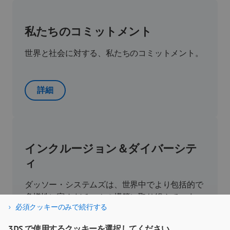
私たちのコミットメント
世界と社会に対する、私たちのコミットメント。
詳細
インクルージョン＆ダイバーシテ
ィ
ダッソー・システムズは、世界中でより包括的で
多様性に富んだチームの構築に取り組んでいま
必須クッキーのみで続行する
す。
3DS で使用するクッキーを選択してください