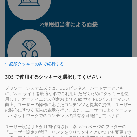
2採用担当者による面接
必須クッキーのみで続行する
3DS で使用するクッキーを選択してください
3マネージャー面接
ダッソー・システムズでは、3DS ビジネス・パートナーととも
に、Web サイトを最適な形でご利用いただくためにクッキーを使
用して、オーディエンス測定および Web サイトのパフォーマンス
応募する職務に応じて異なりま
向上、ユーザーの操作に応じたコンテンツと提案の提供、ユーザー
す：
の関心に基づく広告の表示を行い、また、ユーザーによるソーシャ
ル・ネットワークでのコンテンツの共有を可能にしています。
英語テスト/コーディングテスト/認知機能テスト
ユーザー設定は 6 か月間保持され、各 Web ページのフッターの
「ユーザー設定の管理」リンクをクリックするといつでも変更でき