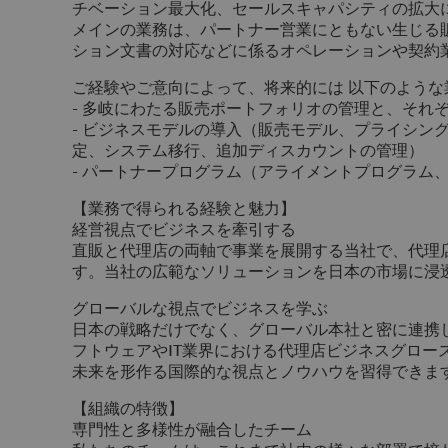
チベーション最大化、セールスキャパシティの拡大
メインの業務は、パートナー営業にともない生じる
ション文書の対応などに係るオペレーションや契約
ご経験やご意向によって、将来的には 以下のよう
- 多岐にわたる販売ポートフォリオの管理と、それ
- ビジネスモデルの導入（販売モデル、プライシン
定、システム移行、追加ディスカウントの管理）
- パートナープログラム（アライメントプログラム
【業務で得られる経験と魅力】
経営視点でビジネスを牽引する
直販と代理店の両軸で事業を展開する当社で、代理
す。当社の広範なソリューションを日本の市場に浸
グローバルな視点でビジネスを学ぶ
日本の戦略だけでなく、グローバル本社と密に連携
フトウェアやIT業界における代理店ビジネスグロー
未来を形作る国際的な視点とノウハウを習得できま
【組織の特徴】
専門性と多様性が融合したチーム