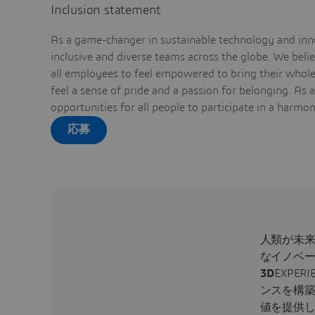
Inclusion statement
As a game-changer in sustainable technology and inno
inclusive and diverse teams across the globe. We bel
all employees to feel empowered to bring their whole 
feel a sense of pride and a passion for belonging. As 
opportunities for all people to participate in a harmo
応募
人類が未
なイノベ
3D
EXPE
ンスを構築
値を提供し