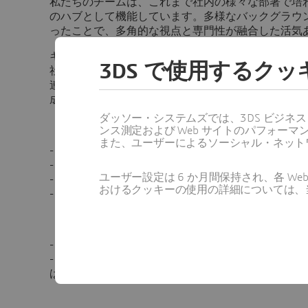
私たちのチームは、これまで社内の様々な部署で培
のハブとして機能しています。多様なバックグラウ
ったことで、多角的な視点と専門性が融合した活気
キャリアパスを自ら描ける柔軟性
3DS で使用するク
社員一人ひとりのキャリア形成を重視しています。
連部署へのキャリアパスを築くための強固な基盤と
成長に合わせて、自らのキャリアを主体的に選択し
ダッソー・システムズでは、3DS ビジネ
【必須（MUST）】
ンス測定および Web サイトのパフォ
また、ユーザーによるソーシャル・ネット
- ソフトウェア業界あるいはICT業界の経験
- セールスオペレーションまたは営業企画における
ユーザー設定は 6 か月間保持され、各 
- 優れた分析能力と問題解決能力
おけるクッキーの使用の詳細については、
- 英語力ビジネス相当以上
【歓迎（WANT）】
- ビジネス開発や新規ビジネス立ち上げの経験があ
- アカウント営業、代理店営業、C-Levelのクロ
ばなお可