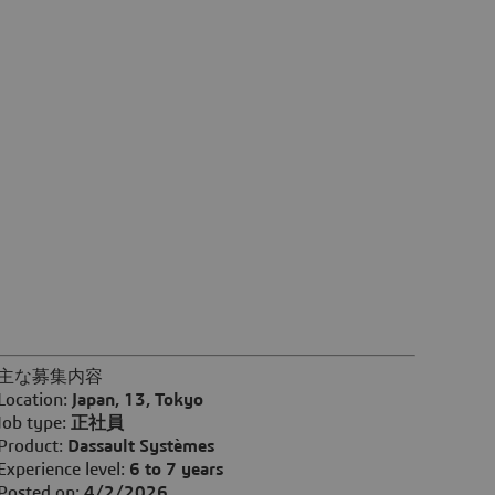
主な募集内容
Location:
Japan, 13, Tokyo
Job type:
正社員
Product:
Dassault Systèmes
Experience level:
6 to 7 years
Posted on:
4/2/2026