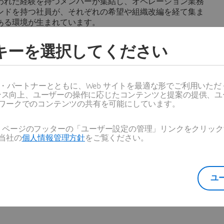
われた経験を持つメンバーが集結し、オペレーション業務
ンドを持つ社員が、それぞれの希望や組織改編を経て集ま
ある環境が生まれています。
ッキーを選択してください
このポジションで経験を積むことは、将来的に営業職や関
なります。社内異動の機会も豊富にあり、あなたの志向や
、広げていくことができます。
ス・パートナーとともに、Web サイトを最適な形でご利用いた
ーマンス向上、ユーザーの操作に応じたコンテンツと提案の提供、
ワークでのコンテンツの共有を可能にしています。
データ分析における3年以上の経験
Web ページのフッターの「ユーザー設定の管理」リンクをクリ
当社の
個人情報管理方針
をご覧ください。
ユ
る方（営業、技術、マーケティングの側面）
ージング交渉、および英語の契約実務、契約交渉の経験があれ