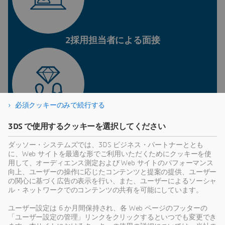
2採用担当者による面接
必須クッキーのみで続行する
3DS で使用するクッキーを選択してください
3マネージャー面接
ダッソー・システムズでは、3DS ビジネス・パートナーととも
に、Web サイトを最適な形でご利用いただくためにクッキーを使
用して、オーディエンス測定および Web サイトのパフォーマンス
応募する職務に応じて異なりま
向上、ユーザーの操作に応じたコンテンツと提案の提供、ユーザー
す：
の関心に基づく広告の表示を行い、また、ユーザーによるソーシャ
ル・ネットワークでのコンテンツの共有を可能にしています。
英語テスト/コーディングテスト/認知機能テスト
ユーザー設定は 6 か月間保持され、各 Web ページのフッターの
「ユーザー設定の管理」リンクをクリックするといつでも変更でき