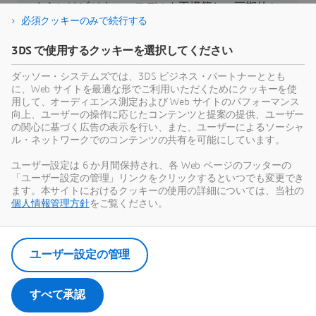
さらにはビジネス・モデルを再構築し、画期的か
必須クッキーのみで続行する
つ持続可能なイノベーションを実現できます。
3DS で使用するクッキーを選択してください
持続可能性
ダッソー・システムズでは、3DS ビジネス・パートナーととも
に、Web サイトを最適な形でご利用いただくためにクッキーを使
用して、オーディエンス測定および Web サイトのパフォーマンス
向上、ユーザーの操作に応じたコンテンツと提案の提供、ユーザー
の関心に基づく広告の表示を行い、また、ユーザーによるソーシャ
ル・ネットワークでのコンテンツの共有を可能にしています。
最新情報
ユーザー設定は 6 か月間保持され、各 Web ページのフッターの
「ユーザー設定の管理」リンクをクリックするといつでも変更でき
ダッソー・システムズのすべてのプレスリリース
ます。本サイトにおけるクッキーの使用の詳細については、当社の
やメディア関連情報をご覧いただけます。
個人情報管理方針
をご覧ください。
ニュース・ルームを見る
ユーザー設定の管理
すべて承認