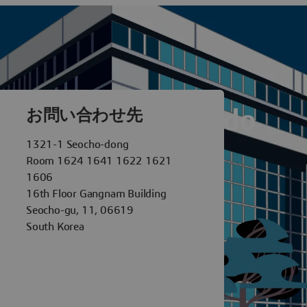
èmes Seoul Yeouido
お問い合わせ先
1321-1 Seocho-dong
Room 1624 1641 1622 1621
1606
16th Floor Gangnam Building
Seocho-gu, 11, 06619
South Korea