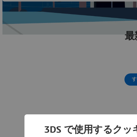
最
す
3DS で使用するク