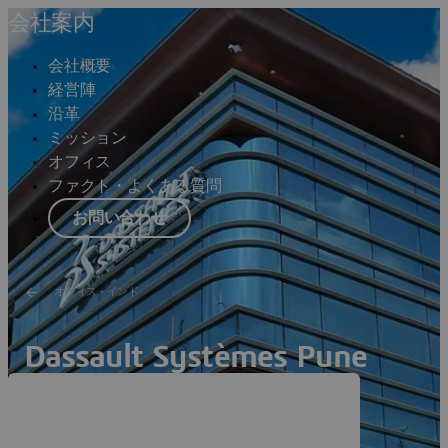
会社案内
会社概要
経営陣
沿革
ミッション
オフィス
ファクト・よくある質問
お問い合わせ
オフィス ‐ インド
Dassault Systèmes Pune
Campus