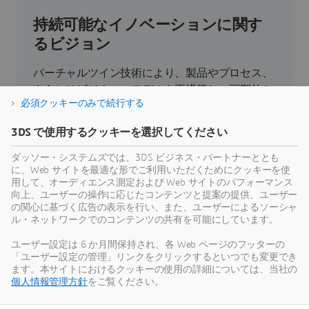
持続可能なイノベーションに関す
るビジョン
バーチャルツイン技術により、製品やプロセス、
さらにはビジネス・モデルを再構築し、画期的か
必須クッキーのみで続行する
つ持続可能なイノベーションを実現できます。
3DS で使用するクッキーを選択してください
持続可能性
ダッソー・システムズでは、3DS ビジネス・パートナーととも
に、Web サイトを最適な形でご利用いただくためにクッキーを使
用して、オーディエンス測定および Web サイトのパフォーマンス
向上、ユーザーの操作に応じたコンテンツと提案の提供、ユーザー
の関心に基づく広告の表示を行い、また、ユーザーによるソーシャ
ル・ネットワークでのコンテンツの共有を可能にしています。
最新情報
ユーザー設定は 6 か月間保持され、各 Web ページのフッターの
「ユーザー設定の管理」リンクをクリックするといつでも変更でき
ダッソー・システムズのすべてのプレスリリース
ます。本サイトにおけるクッキーの使用の詳細については、当社の
やメディア関連情報をご覧いただけます。
個人情報管理方針
をご覧ください。