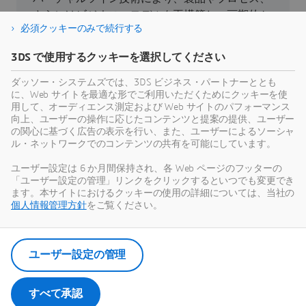
さらにはビジネス・モデルを再構築し、画期的か
必須クッキーのみで続行する
つ持続可能なイノベーションを実現できます。
3DS で使用するクッキーを選択してください
持続可能性
ダッソー・システムズでは、3DS ビジネス・パートナーととも
に、Web サイトを最適な形でご利用いただくためにクッキーを使
用して、オーディエンス測定および Web サイトのパフォーマンス
向上、ユーザーの操作に応じたコンテンツと提案の提供、ユーザー
の関心に基づく広告の表示を行い、また、ユーザーによるソーシャ
ル・ネットワークでのコンテンツの共有を可能にしています。
最新情報
ユーザー設定は 6 か月間保持され、各 Web ページのフッターの
「ユーザー設定の管理」リンクをクリックするといつでも変更でき
ダッソー・システムズのすべてのプレスリリース
ます。本サイトにおけるクッキーの使用の詳細については、当社の
やメディア関連情報をご覧いただけます。
個人情報管理方針
をご覧ください。
ニュース・ルームを見る
ユーザー設定の管理
すべて承認