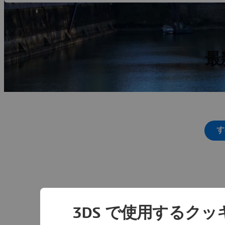
最
す
3DS で使用するク