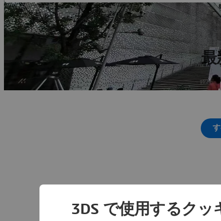
最
す
3DS で使用するク