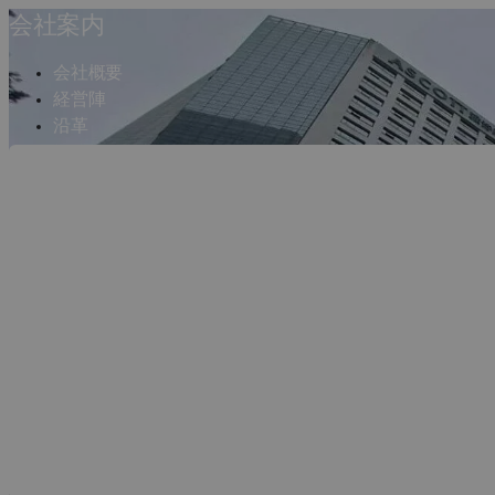
会社案内
会社概要
経営陣
沿革
ミッション
オフィス
Dassault Sys
ファクト・よくある質問
お問い合わせ