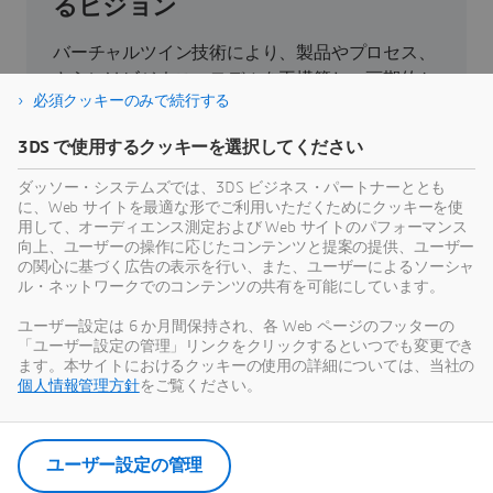
るビジョン
バーチャルツイン技術により、製品やプロセス、
さらにはビジネス・モデルを再構築し、画期的か
必須クッキーのみで続行する
つ持続可能なイノベーションを実現できます。
3DS で使用するクッキーを選択してください
持続可能性
ダッソー・システムズでは、3DS ビジネス・パートナーととも
に、Web サイトを最適な形でご利用いただくためにクッキーを使
用して、オーディエンス測定および Web サイトのパフォーマンス
向上、ユーザーの操作に応じたコンテンツと提案の提供、ユーザー
の関心に基づく広告の表示を行い、また、ユーザーによるソーシャ
ル・ネットワークでのコンテンツの共有を可能にしています。
最新情報
ユーザー設定は 6 か月間保持され、各 Web ページのフッターの
「ユーザー設定の管理」リンクをクリックするといつでも変更でき
ダッソー・システムズのすべてのプレスリリース
ます。本サイトにおけるクッキーの使用の詳細については、当社の
やメディア関連情報をご覧いただけます。
個人情報管理方針
をご覧ください。
ニュース・ルームを見る
ユーザー設定の管理