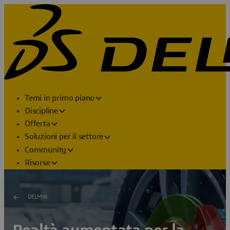
Temi in primo piano
Discipline
Offerta
Soluzioni per il settore
Community
Risorse
DELMIA