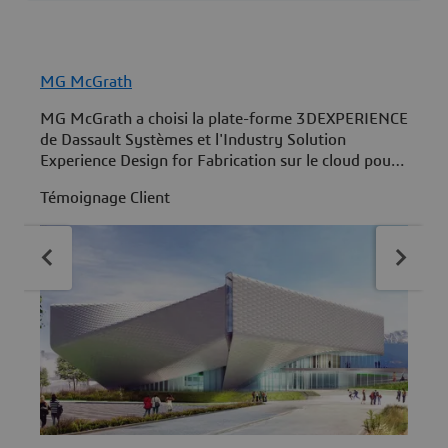
MG McGrath
MG McGrath a choisi la plate-forme 3DEXPERIENCE
L
de Dassault Systèmes et l'Industry Solution
l
Experience Design for Fabrication sur le cloud pour
a
rationaliser son processus, de la conception à la
d
Témoignage Client
T
fabrication.
c