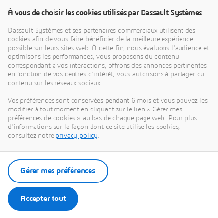
À vous de choisir les cookies utilisés par Dassault Systèmes
Boutique en ligne
Dassault Systèmes et ses partenaires commerciaux utilisent des
Laissez libre cours à votre créativité dans un
cookies afin de vous faire bénéficier de la meilleure expérience
environnement collaboratif basé sur le cloud pour
possible sur leurs sites web. À cette fin, nous évaluons l'audience et
optimisons les performances, vous proposons du contenu
favoriser l'innovation.
correspondant à vos interactions, offrons des annonces pertinentes
en fonction de vos centres d'intérêt, vous autorisons à partager du
contenu sur les réseaux sociaux.
Acheter en ligne
Vos préférences sont conservées pendant 6 mois et vous pouvez les
modifier à tout moment en cliquant sur le lien « Gérer mes
préférences de cookies » au bas de chaque page web. Pour plus
d'informations sur la façon dont ce site utilise les cookies,
consultez notre
privacy policy
.
Contacter un commercial
Nos experts sont là pour vous aider, répondre à vos
Gérer mes préférences
questions et discuter de vos besoins.
Accepter tout
Contacter un commercial