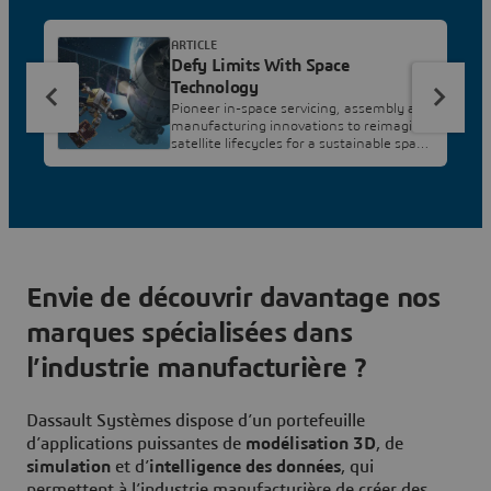
ARTICLE
Defy Limits With Space
Technology
Pioneer in-space servicing, assembly and
manufacturing innovations to reimagine
satellite lifecycles for a sustainable space
environment and economy.
Envie de découvrir davantage nos
marques spécialisées dans
l’industrie manufacturière ?
Dassault Systèmes dispose d’un portefeuille
d’applications puissantes de
modélisation 3D
, de
simulation
et d’
intelligence des données
, qui
permettent à l’industrie manufacturière de créer des