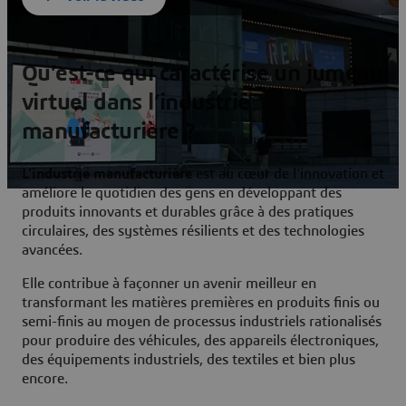
Qu’est-ce qui caractérise un jumeau
virtuel dans l’industrie
manufacturière ?
L’industrie manufacturière
est au cœur de l’innovation et
améliore le quotidien des gens en développant des
produits innovants et durables grâce à des pratiques
circulaires, des systèmes résilients et des technologies
avancées.
Elle contribue à façonner un avenir meilleur en
transformant les matières premières en produits finis ou
semi-finis au moyen de processus industriels rationalisés
pour produire des véhicules, des appareils électroniques,
des équipements industriels, des textiles et bien plus
encore.