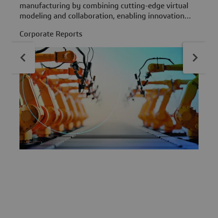
manufacturing by combining cutting-edge virtual
s
modeling and collaboration, enabling innovation
m
C
and achieving sustainable growth
r
Corporate Reports
p
r
c
e