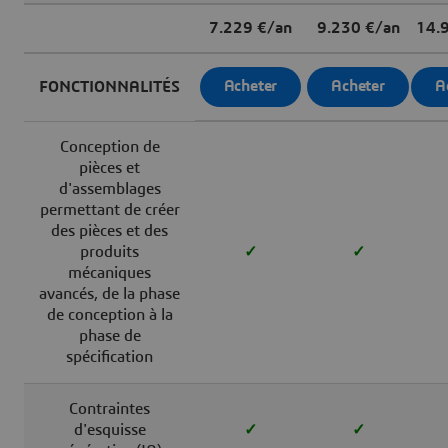
7.229 €/an
9.230 €/an
14.
Acheter
Acheter
A
FONCTIONNALITÉS
Conception de
pièces et
d'assemblages
permettant de créer
des pièces et des
produits
✓
✓
mécaniques
avancés, de la phase
de conception à la
phase de
spécification
Contraintes
d'esquisse
✓
✓