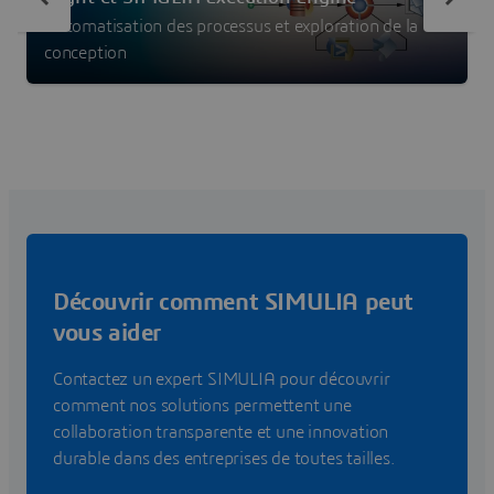
Automatisation des processus et exploration de la
conception
Découvrir comment SIMULIA peut
vous aider
Contactez un expert SIMULIA pour découvrir
comment nos solutions permettent une
collaboration transparente et une innovation
durable dans des entreprises de toutes tailles.