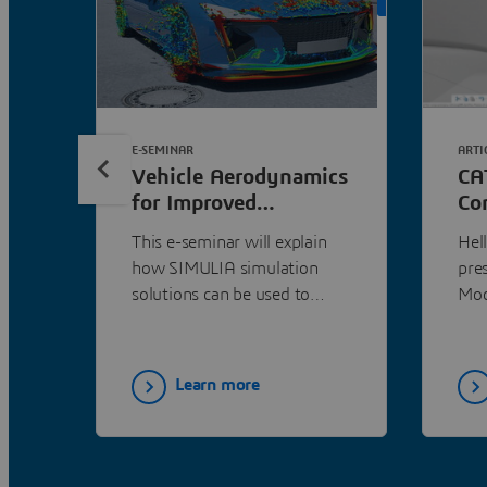
ON DEMAND
E-SEMINAR
ARTI
Vehicle Aerodynamics
CA
for Improved
Co
Performance,
Ae
This e-seminar will explain
Hell
Efficiency &
how SIMULIA simulation
pre
Certification |
solutions can be used to
Mod
Dassault Systèmes
accelerate innovation and
reduce the risk involved in
developing new vehicle
Learn more
designs.