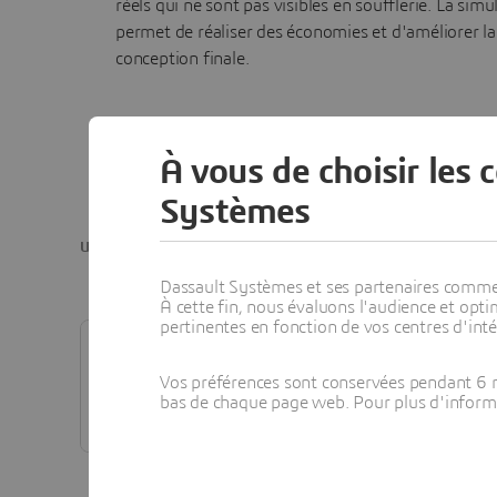
réels qui ne sont pas visibles en soufflerie. La simu
permet de réaliser des économies et d'améliorer la
conception finale.
À vous de choisir les 
Systèmes
Un résultat
Dassault Systèmes et ses partenaires commerci
À cette fin, nous évaluons l'audience et op
pertinentes en fonction de vos centres d'inté
SOLUTION BRIEFS
POWERFLOW FOR AERODYNA
The challenge faced by vehicle manuf
Vos préférences sont conservées pendant 6 m
to improve the design. Aerodynamic in
bas de chaque page web. Pour plus d'informati
building a detailed model or prototype 
stage of product development are time
to a model, or to change any surface 
testing for aerodynamics is a major c