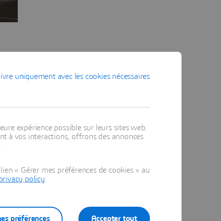
ivre uniquement avec les cookies nécessaires
eure expérience possible sur leurs sites web.
t à vos interactions, offrons des annonces
.
about how
lien « Gérer mes préférences de cookies » au
lving
privacy policy
.
 this late
e changes
Prototype
es préférences
Accepter tout