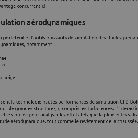
vantage concurrentiel.
imulation aérodynamiques
rtefeuille d'outils puissants de simulation des fluides prenan
rodynamiques, notamment :
née
 vol
la neige
isent la technologie hautes performances de simulation CFD Bo
tour de grandes structures, y compris les turbulences. L'interacti
t être simulée pour analyser les effets tels que la pluie et les sali
'étude aérodynamique, tout comme le revêtement de la chaussée,