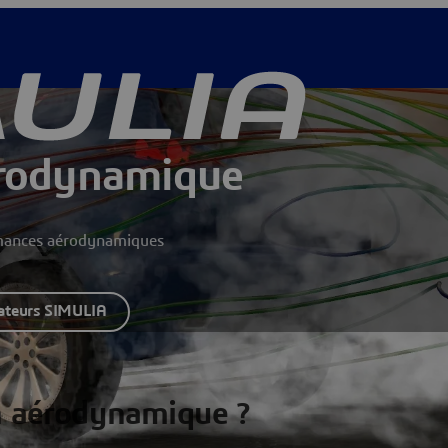
érodynamique
ormances aérodynamiques
sateurs SIMULIA
on aérodynamique ?