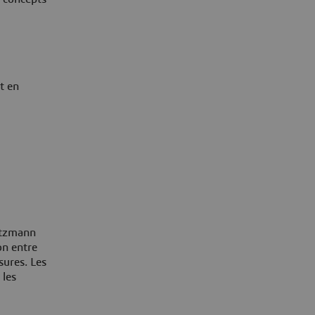
t en
ltzmann
on entre
ssures. Les
 les