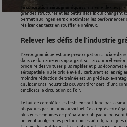
La
conception aérodynamique
commence dès les premi
grandes structures et les petits détails qui changent 
permet aux ingénieurs d'
optimiser les performances
d
réaliser des tests en soufflerie onéreux.
Relever les défis de l'industrie 
L'aérodynamique est une préoccupation cruciale dans u
dans ce domaine en s'appuyant sur la compréhension de 
produire des voitures plus rapides et plus
économes e
aérospatiale, où le prix élevé du carburant et les régle
moindre réduction de traînée est un précieux avantage
équipements industriels peuvent tirer parti d'une con
améliorer la circulation de l'air.
Le fait de compléter les tests en soufflerie par la si
physiques par un jumeau virtuel. Cela représente égal
plusieurs semaines de préparation physique peuvent ê
peuvent analyser les performances aérodynamiques dès 
tardive des problèmes. La simulation favorise l'inno