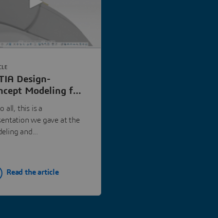
CLE
TIA Design-
ncept Modeling for
rodynamics
o all, this is a
sentation we gave at the
eling and...
Read the article