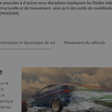
ssociées à d'autres sous-disciplines impliquant les fluides tell
structurelle et de mouvement, ainsi qu'à des outils de modélisat
é (MODSIM).
stentation et dynamique de vol
Maniement du véhicule
e
ur le
la
 le
ynamique
oblèmes