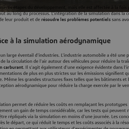
ères étapes du développement, mais elle est affectée à la fois p
tout au long du processus. L'intégration de la simulation dans la 
e leur produit et de
résoudre les problèmes potentiels
sans avo
grâce à la simulation aérodynamique
n large éventail d'industries. L'industrie automobile a été une 
la circulation de l'air autour des véhicules pour réduire la traî
n carburant
. Il s'agit également d'une exigence évidente dans l'i
mentations de plus en plus strictes sur les émissions signifient q
. Même les grandes structures fixes telles que les bâtiments et 
ception aérodynamique pour réduire la charge exercée par le ven
mulation permet de réduire les coûts en remplaçant les prototypes
ement un gain de temps considérable, car les tests qui peuvent n
tre répliqués via la simulation en moins d'une journée. Les con
le départ, ce qui réduit le temps et les coûts associés à la réso
vation en permettant aux utilisateurs d'expérimenter de nouveau