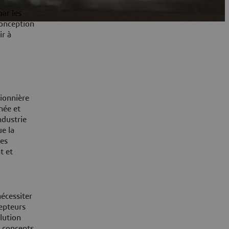
ar les
conception
ir à
pionnière
née et
ndustrie
ue la
les
t et
écessiter
cepteurs
lution
x concepts