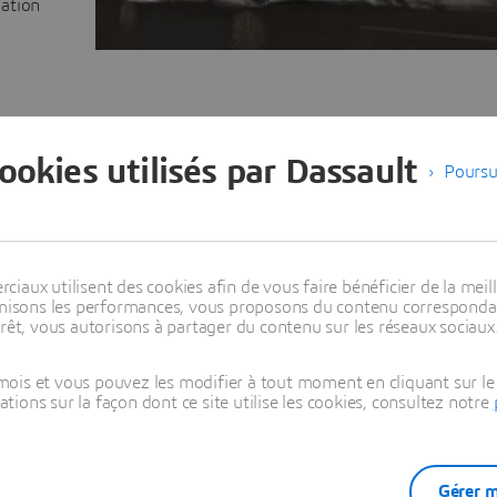
lation
cookies utilisés par Dassault
Poursu
aux utilisent des cookies afin de vous faire bénéficier de la meill
timisons les performances, vous proposons du contenu correspondan
rêt, vous autorisons à partager du contenu sur les réseaux sociaux
MIC EFFICIENCY
acturers in each design stage is the urgent need for information 
ois et vous pouvez les modifier à tout moment en cliquant sur le 
formation can be costly and difficult to obtain, traditionally invo
ons sur la façon dont ce site utilise les cookies, consultez notre
of the vehicle and testing it in a wind tunnel. Design iterations at
-consuming and costly because it is difficult to make large-scal
features of a fully detailed prototype during a wind tunnel test. 
ontributor to vehicle development costs and design cycle time.
Gérer m