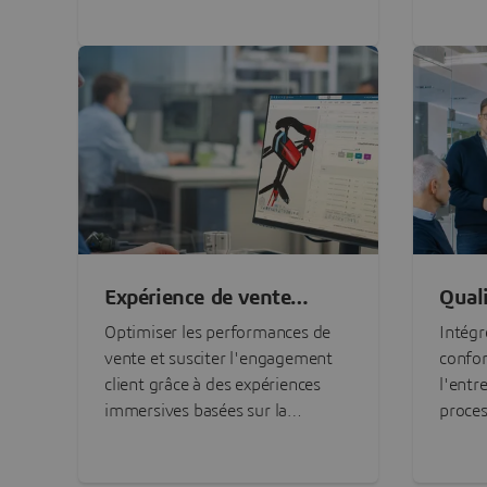
et d'architecture
organisationnelle
Expérience de vente
Qual
personnalisée
proac
Optimiser les performances de
Intégre
vente et susciter l'engagement
confor
client grâce à des expériences
l'entr
immersives basées sur la
proces
configuration
visibi
cohére