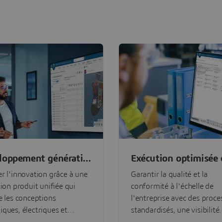
loppement génératif
Exécution optimisée 
roduits
portefeuilles
r l'innovation grâce à une
Garantir la qualité et la
tion produit unifiée qui
conformité à l'échelle de
e les conceptions
l'entreprise avec des proce
ques, électriques et
standardisés, une visibilité
lles.
améliorée et un respect co