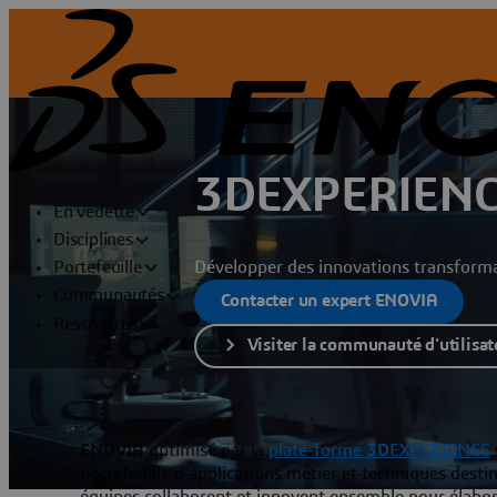
3DEXPERIENC
En vedette
Disciplines
Développer des innovations transforma
Portefeuille
Communautés
Contacter un expert ENOVIA
Ressources
Visiter la communauté d'utilisat
ENOVIA
optimisé par la
plate-forme
3D
EXPERIENCE
portefeuille d'applications métier et techniques desti
équipes collaborent et innovent ensemble pour élabore