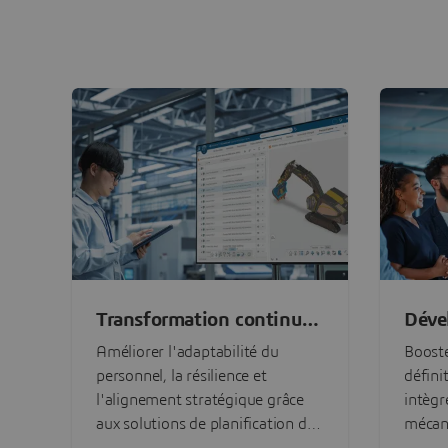
Transformation continue
Déve
de l'entreprise
de p
Améliorer l'adaptabilité du
Booste
personnel, la résilience et
défini
l'alignement stratégique grâce
intègr
aux solutions de planification des
mécani
équipes, de gestion des risques
logicie