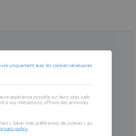
ationnel plus rapidement
ivre uniquement avec les cookies nécessaires
main.
Sélectionnez un
] status
eure expérience possible sur leurs sites web.
t à vos interactions, offrons des annonces
.
lien « Gérer mes préférences de cookies » au
privacy policy
.