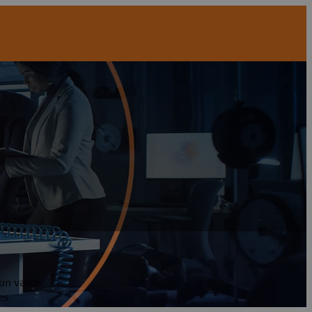
'un vaste
es