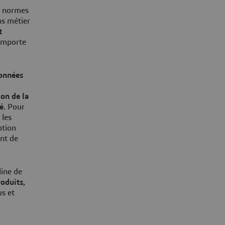
ux normes
ns métier
t
'importe
données
ion de la
é
. Pour
les
ption
ent de
line de
oduits,
s et