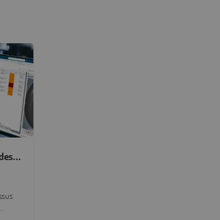
des
ssus
nstant