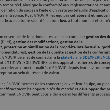
en temps réel, ainsi que la conformité aux réglementations et a
éfinition du succès à l'aide d'un vaste portefeuille d'applicatio
votre entreprise. Avec ENOVIA, les équipes
collaborent et innoven
efficace en toute sécurité, en tout lieu, à tout moment et sur n
 ensemble de fonctionnalités solide et complet :
gestion des 
(PLM),
gestion des modifications
,
gestion de la
it
,
protection et réutilisation de la propriété intellectuelle
,
gest
 nomenclatures),
gestion de la qualité
et
gestion de la conformit
rti, ENOVIA permet de connecter à la
plate-forme
3D
EXPERIENCE
ent CATIA V5, SOLIDWORKS et des applications tierces de conce
nsi accéder aux fonctionnalités d'ENOVIA depuis leur environnem
eption au sein du réseau de valeur.
ier, ENOVIA permet de les connecter, eux et leur équipe, au pipe
ier efficacement les opportunités du marché et
développer des pr
comment ENOVIA peut vous aider à gérer les différents processu