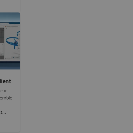
ions
lient
leur
ssemble
es