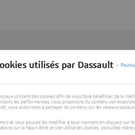
l'environnement
nt présentés sous forme de
rôles
pour vous permettre d'être opér
cookies utilisés par Dassault
Poursu
 efficacement, avec toutes les applications nécessaires à portée de 
package correspondant à votre rôle dans l'entreprise.
Filter [All] Platform
Filter [All
aux utilisent des cookies afin de vous faire bénéficier de la meill
timisons les performances, vous proposons du contenu correspondan
rêt, vous autorisons à partager du contenu sur les réseaux sociaux
ois et vous pouvez les modifier à tout moment en cliquant sur le 
ons sur la façon dont ce site utilise les cookies, consultez notre