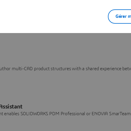
Gérer m
al, leveraging Survey Captures as real world evidence
uthor multi-CAD product structures with a shared experience betw
Assistant
nt enables SOLIDWORKS PDM Professional or ENOVIA SmarTeam cu