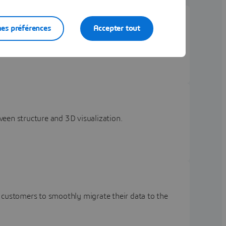
es préférences
Accepter tout
een structure and 3D visualization.
stomers to smoothly migrate their data to the