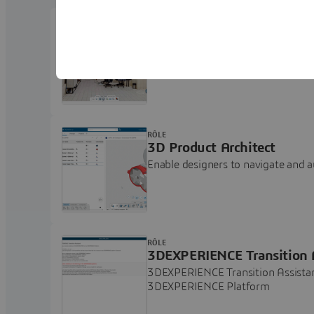
RÔLE
3D Asset Explorer
Bring Digital Twin closer to the Re
RÔLE
3D Product Architect
Enable designers to navigate and a
RÔLE
3DEXPERIENCE Transition 
3DEXPERIENCE Transition Assista
3DEXPERIENCE Platform