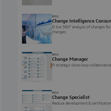
RÔLE
Change Intelligence Consu
A live 360° analysis of changes f
changes
RÔLE
Change Manager
A strategic close-loop collaborati
RÔLE
Change Specialist
Reduce development & certificatio