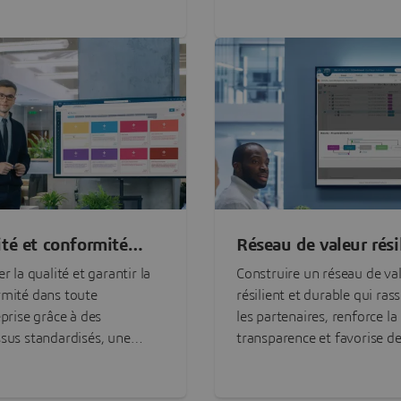
des normes et réglementat
ité et conformité
Réseau de valeur rési
tives
r la qualité et garantir la
Construire un réseau de va
mité dans toute
résilient et durable qui ra
eprise grâce à des
les partenaires, renforce la
sus standardisés, une
transparence et favorise d
lité améliorée et un respect
décisions plus avisées et
nt des réglementations
respectueuses de