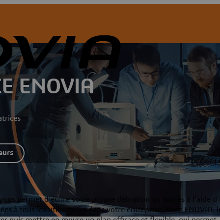
E ENOVIA
trices
eurs
vous permet d'écrire votre propre définition du succès à l'aide d
nées à tous les utilisateurs dans votre entreprise. Avec ENOVIA, l
r puis mettre en œuvre un plan efficace et flexible, qui permet