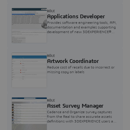
3DEXPERIENCE Platform
RÔLE
Applications Developer
Provides software engineering tools, API,
documentation and examples supporting
development of new 3DEXPERIENCE®
apps.
RÔLE
Artwork Coordinator
Reduce cost of recalls due to incorrect or
missing copy on labels
RÔLE
Asset Survey Manager
Cadence and Organize survey captures
from the Real to share accurate assets
definitions with 3DEXPERIENCE users any
time on any device.