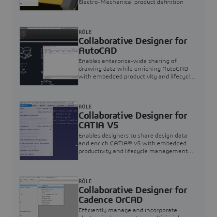
Electro-Mechanical product definition
RÔLE
Collaborative Designer for
AutoCAD
Enables enterprise-wide sharing of
drawing data while enriching AutoCAD
with embedded productivity and lifecycle
management apps.
RÔLE
Collaborative Designer for
CATIA V5
Enables designers to share design data
and enrich CATIA® V5 with embedded
productivity and lifecycle management
apps.
RÔLE
Collaborative Designer for
Cadence OrCAD
Efficiently manage and incorporate