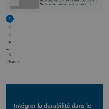
electronic designs into a multidisciplinary
Electro-Mechanical product definition
1
2
3
4
...
6
Next >
Intégrer la durabilité dans le