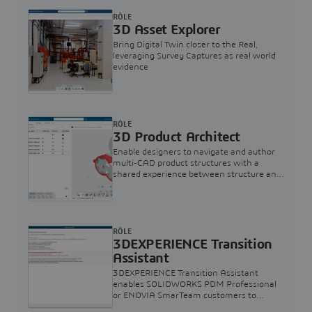
RÔLE
3D Asset Explorer
Bring Digital Twin closer to the Real,
leveraging Survey Captures as real world
evidence
RÔLE
3D Product Architect
Enable designers to navigate and author
multi-CAD product structures with a
shared experience between structure and
3D visualization.
RÔLE
3DEXPERIENCE Transition
Assistant
3DEXPERIENCE Transition Assistant
enables SOLIDWORKS PDM Professional
or ENOVIA SmarTeam customers to
smoothly migrate their data to the