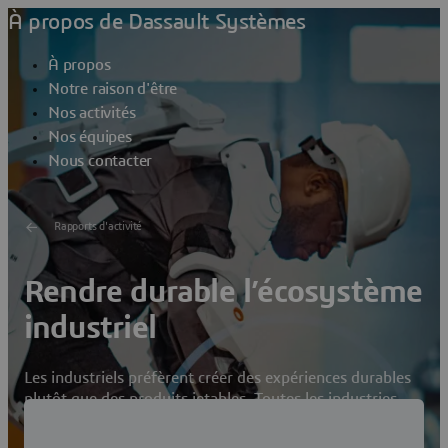
À propos de Dassault Systèmes
À propos
Notre raison d'être
Nos activités
Nos équipes
Nous contacter
Rapports d'activité
Rendre durable l’écosystème
industriel
Les industriels préfèrent créer des expériences durables
plutôt que des produits jetables. Toutes les industries
manufacturières sont concernées et cherchent à
développer des formes de mobilité plus propres et des