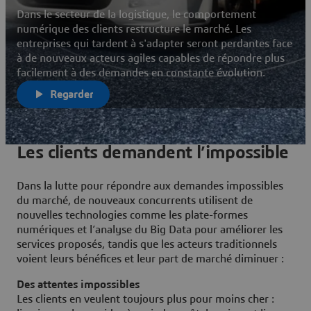
Dans le secteur de la logistique, le comportement
numérique des clients restructure le marché. Les
entreprises qui tardent à s'adapter seront perdantes face
à de nouveaux acteurs agiles capables de répondre plus
facilement à des demandes en constante évolution.
Regarder
Les clients demandent l’impossible
Dans la lutte pour répondre aux demandes impossibles
du marché, de nouveaux concurrents utilisent de
nouvelles technologies comme les plate-formes
numériques et l’analyse du Big Data pour améliorer les
services proposés, tandis que les acteurs traditionnels
voient leurs bénéfices et leur part de marché diminuer :
Des attentes impossibles
Les clients en veulent toujours plus pour moins cher :