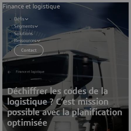
Finance et logistique
Défis
Segments
Solutions
Ressources
Contact
Finance et logistique
Déchiffrer les codes de la
logistique ? C’est mission
possible avec la planification
optimisée