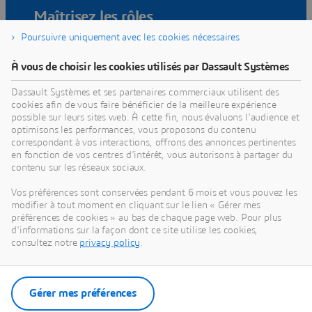
Maîtrisez les rôles
3DEXPERIENCE Cloud en un rien de
Poursuivre uniquement avec les cookies nécessaires
temps !
À vous de choisir les cookies utilisés par Dassault Systèmes
Les bibliothèques de formation offrent divers
Dassault Systèmes et ses partenaires commerciaux utilisent des
avantages, tels qu'une
durée de formation réduite
cookies afin de vous faire bénéficier de la meilleure expérience
possible sur leurs sites web. À cette fin, nous évaluons l'audience et
et la possibilité d'accéder à toute une
gamme
optimisons les performances, vous proposons du contenu
progressive d'options d'apprentissage en ligne
,
correspondant à vos interactions, offrons des annonces pertinentes
incluant des cours interactifs de courte durée et des
en fonction de vos centres d'intérêt, vous autorisons à partager du
contenu sur les réseaux sociaux.
approfondissements techniques, accessibles
partout, tout le temps.
Vos préférences sont conservées pendant 6 mois et vous pouvez les
Vous souhaitez
étendre vos connaissances et votre
modifier à tout moment en cliquant sur le lien « Gérer mes
préférences de cookies » au bas de chaque page web. Pour plus
savoir-faire
grâce à nos bibliothèques ? Remplissez
d'informations sur la façon dont ce site utilise les cookies,
le formulaire, nous vous contacterons.
consultez notre
privacy policy
.
Gérer mes préférences