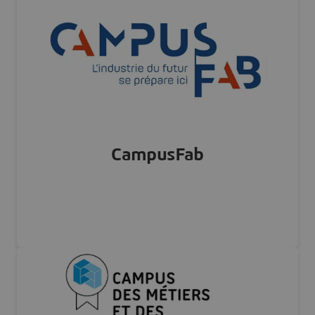
Visiter notre site Web
CampusFab
FRANCE