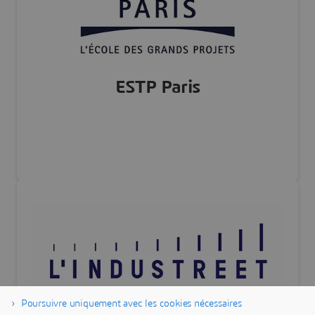
Visit website
ESTP Paris
FRANCE
Visiter notre site Web
Poursuivre uniquement avec les cookies nécessaires