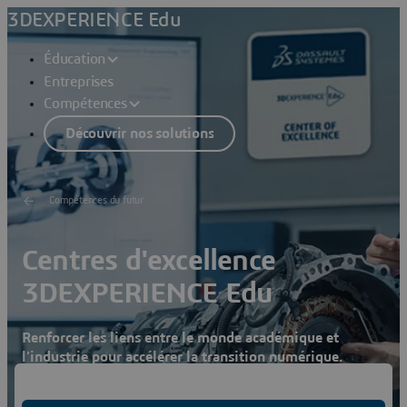
3DEXPERIENCE Edu
Éducation
Entreprises
Compétences
Découvrir nos solutions
Compétences du futur
Centres d'excellence
3DEXPERIENCE Edu
Renforcer les liens entre le monde académique et
l’industrie pour accélérer la transition numérique.
DEVENIR MEMBRE