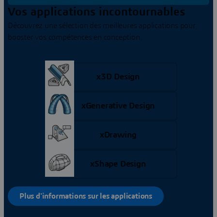
Vos applications incontournables
Découvrez une sélection des meilleures applications pour
booster vos compétences en conception.
x3D Design
xGenerative Design
xDrawing
xShape Design
Plus d'informations sur les applications