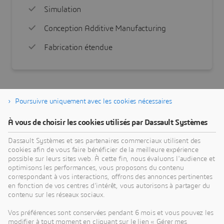
Simulation
Conception Additive Manufacturing
Fabrication étendue
Poursuivre uniquement avec les cookies nécessaires
À vous de choisir les cookies utilisés par Dassault Systèmes
FAQ SUR LE LOGICIEL DE CONCEPTION
D'INGÉNIERIE POUR LES ÉTUDIANTS
Dassault Systèmes et ses partenaires commerciaux utilisent des
cookies afin de vous faire bénéficier de la meilleure expérience
possible sur leurs sites web. À cette fin, nous évaluons l'audience et
optimisons les performances, vous proposons du contenu
Quels sont les logiciels utilisés par les élèves
correspondant à vos interactions, offrons des annonces pertinentes
en fonction de vos centres d'intérêt, vous autorisons à partager du
ingénieurs ?
contenu sur les réseaux sociaux.
Vos préférences sont conservées pendant 6 mois et vous pouvez les
Comment réussir mes études d'ingénierie
modifier à tout moment en cliquant sur le lien « Gérer mes