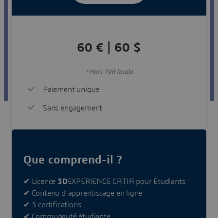
60 € | 60 $
* Hors TVA locale
Paiement unique
Sans engagement
Que comprend-il ?
✔ Licence
3D
EXPERIENCE CATIA pour Étudiants
✔ Contenu d'apprentissage en ligne
✔ 3 certifications
✔ Communauté étudiante