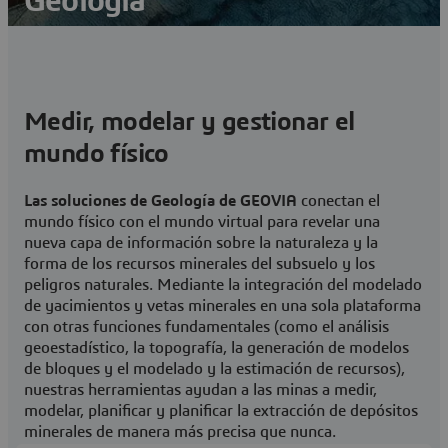
Geología
Soluciones de geología para la minería y más allá
Contáctenos
Medir, modelar y gestionar el
Visitar una comunidad de usuarios de GEOVIA
mundo físico
Las soluciones de Geología de GEOVIA
conectan el
mundo físico con el mundo virtual para revelar una
nueva capa de información sobre la naturaleza y la
forma de los recursos minerales del subsuelo y los
peligros naturales. Mediante la integración del modelado
de yacimientos y vetas minerales en una sola plataforma
con otras funciones fundamentales (como el análisis
geoestadístico, la topografía, la generación de modelos
de bloques y el modelado y la estimación de recursos),
nuestras herramientas ayudan a las minas a medir,
modelar, planificar y planificar la extracción de depósitos
minerales de manera más precisa que nunca.