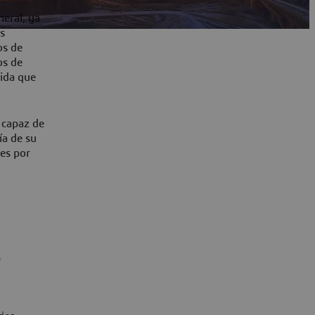
neral, ya
as
os de
os de
dida que
 capaz de
ía de su
les por
u
e