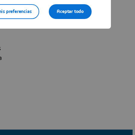
is preferencias
Aceptar todo
s
a