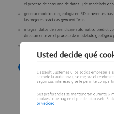
el proceso de consumo de datos y de modelado geo
generar modelos de geología en 3D coherentes bas
las mejores prácticas geocientíficas
integrar datos de aprendizaje automático predictivo
directamente en el proceso de modelado geológico
realizar una interpretación de los datos y un análisis
escenarios exhaustivos para probar las hipótesis.
Usted decide qué cook
Más información
Dassault Systèmes y los socios empresariales 
se mide la audiencia y se mejora el rendimie
según sus intereses y se le permite compartir
Sus preferencias se mantendrán durante 6 me
cookies" que hay en el pie del sitio web. Si 
privacidad.