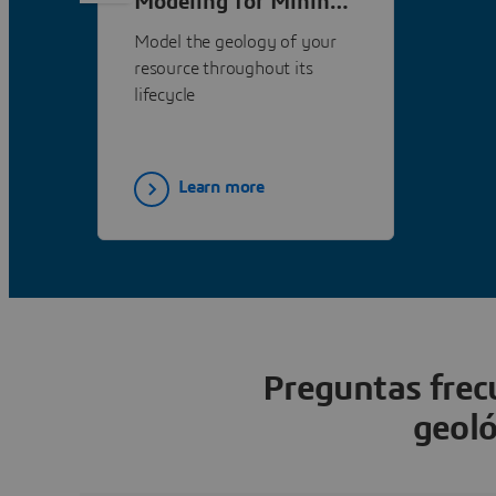
Modeling for Mining
Exploration
Model the geology of your
resource throughout its
lifecycle
Learn more
Preguntas frec
geol