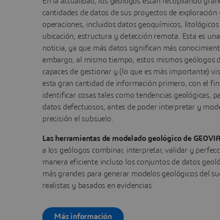
En la actualidad, los geólogos están recopilando gra
cantidades de datos de sus proyectos de exploración 
operaciones, incluidos datos geoquímicos, litológicos
ubicación, estructura y detección remota. Esta es un
noticia, ya que más datos significan más conocimient
embargo, al mismo tiempo, estos mismos geólogos 
capaces de gestionar y (lo que es más importante) vis
esta gran cantidad de información primero, con el fin
identificar cosas tales como tendencias geológicas, p
datos defectuosos, antes de poder interpretar y mod
precisión el subsuelo.
Las herramientas de modelado geológico de GEOVI
a los geólogos combinar, interpretar, validar y perfec
manera eficiente incluso los conjuntos de datos geol
más grandes para generar modelos geológicos del su
realistas y basados en evidencias.
Más información