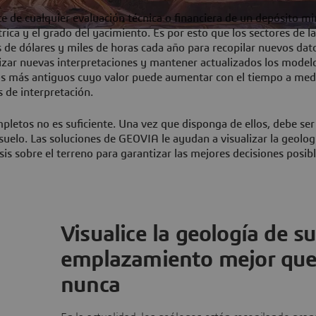
 de cualquier evaluación técnica o financiera de un depósito mi
rica y el grado del yacimiento. Es por esto que los sectores de l
es de dólares y miles de horas cada año para recopilar nuevos dat
alizar nuevas interpretaciones y mantener actualizados los model
atos más antiguos cuyo valor puede aumentar con el tiempo a me
 de interpretación.
pletos no es suficiente. Una vez que disponga de ellos, debe ser
suelo. Las soluciones de GEOVIA le ayudan a visualizar la geolog
s sobre el terreno para garantizar las mejores decisiones posib
Visualice la geología de s
emplazamiento mejor qu
nunca