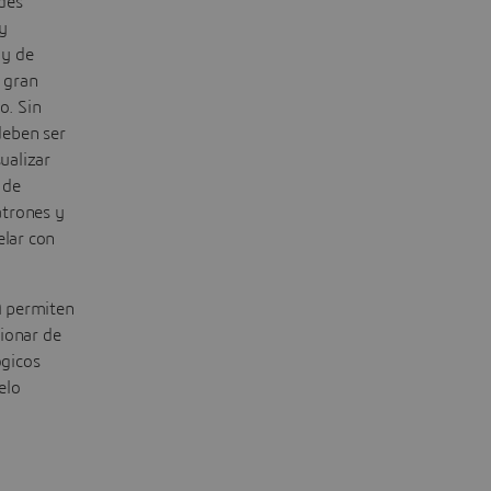
ndes
y
 y de
a gran
o. Sin
deben ser
ualizar
 de
atrones y
elar con
A
permiten
cionar de
ógicos
elo