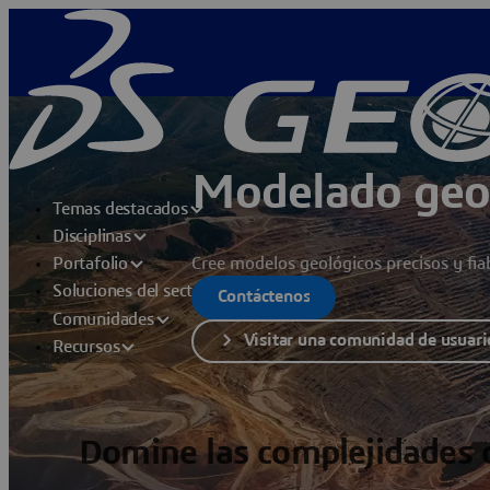
Modelado geo
Temas destacados
Disciplinas
Cree modelos geológicos precisos y fiab
Portafolio
Soluciones del sector
Contáctenos
Comunidades
Visitar una comunidad de usuar
Recursos
Domine las complejidades 