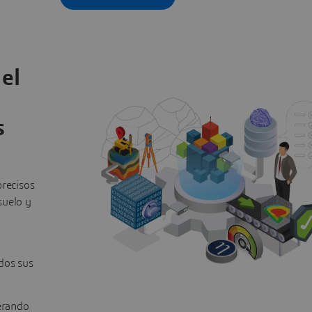
el
s
precisos
suelo y
dos sus
erando