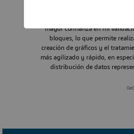
Las capacidades geoestadísti
mayor confianza en mi validaci
bloques, lo que permite realiz
creación de gráficos y el tratami
más agilizado y rápido, en espec
distribución de datos repres
Geó