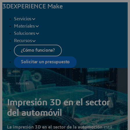
3DEXPERIENCE Make
Servicios
Materiales
Soluciones
Recursos
¿Cómo funciona?
Solicitar un presupuesto
Industrias
Impresión 3D en el sector
del automóvil
La impresión 3D en el sector de la automoción
está