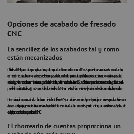
Opciones de acabado de fresado
CNC
La sencillez de los acabados tal y como
están mecanizados
Al utilizar el fresado CNC para muchas piezas y diseñadores de prototipos, un acabado "tal como está mecanizado" es más que suficiente para sus necesidades. Con un acabado tal y
como está mecanizado, la herramienta de corte puede realizar una pasada de acabado adicional para reducir la rugosidad, o la pieza puede aceptarse tal y como está, sin una pasada de
acabado y con las marcas de la herramienta a la vista. La rugosidad estándar de la superficie mecanizada suele ser de 3,2 μm. Si se realiza una pasada de corte de acabado, la rugosidad superficial
puede disminuir a 1,6, 0,8 o incluso 0,4 μm. Las pasadas de acabado en el fresado CNC aumentan obviamente el coste de producción debido a los pasos adicionales que conlleva.
Además de realizar una pasada de acabado con la herramienta de corte del fresado CNC, como las piezas mecanizadas pueden pulirse y alisarse más si se desea, pero al hacerlo se eliminará
algo de material superficial, lo que podría afectar a las tolerancias finales de su pieza. No obstante, como los acabados mecanizados generalmente proporcionan las tolerancias más ajustadas de
cualquier proceso de acabado para el fresado CNC.
El chorreado de cuentas proporciona un