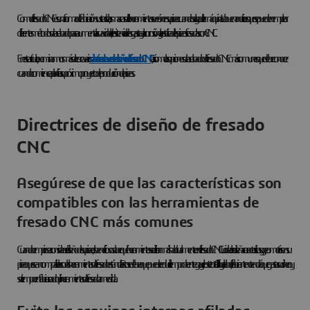
Como el fresado CNC es una forma de fabricación sustractiva, las marcas de la herramienta se verán en su pieza cuando salga de la máquina. La buena noticia es que se pueden emplear
diferentes métodos de acabado para aumentar la suavidad, la resistencia al desgaste y a la corrosión y la estética de las piezas fresadas con CNC.
En este artículo, examinamos más de cerca varias
directrices clave de diseño de fresado CNC
, así como las opciones de acabado de fresado CNC más comunes que debe conocer
cuando comience a planificar su próximo proyecto de producción de piezas.
Directrices de diseño de fresado
CNC
Asegúrese de que las características son
compatibles con las herramientas de
fresado CNC más comunes
Cuando empiece a considerar el diseño de su pieza, es beneficioso saber qué herramientas se utilizan más habitualmente en el fresado CNC. Lo ideal es diseñar características y geometrías en su
pieza que sean compatibles con las herramientas de fresado estándar. Esto se debe a que puede reducir el tiempo de entrega y el coste total. Al fin y al cabo, el fabricante no tendrá que gastar su dinero y
su tiempo en fabricar o adquirir herramientas de fresado a medida.