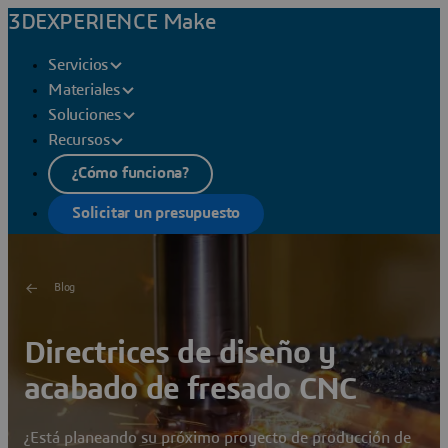
3DEXPERIENCE Make
Servicios
Materiales
Soluciones
Recursos
¿Cómo funciona?
Solicitar un presupuesto
Blog
Directrices de diseño y
acabado de fresado CNC
¿Está planeando su próximo proyecto de producción de