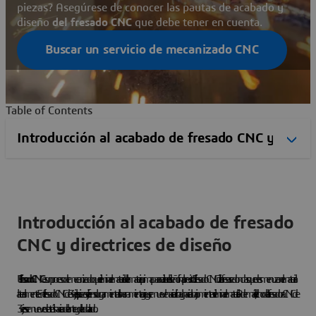
piezas? Asegúrese de conocer las pautas de acabado y
diseño
del fresado CNC
que debe tener en cuenta.
Buscar un servicio de mecanizado CNC
Table of Contents
Introducción al acabado de fresado
CNC y directrices de diseño
El fresado CNC
es un proceso de mecanizado que elimina el material de la materia prima para realizar el diseño final previsto. El fresado CNC utiliza fresas redondas que desmenuzan el material
lateralmente. En el fresado CNC de 3 ejes, la pieza se fija en su lugar mientras la herramienta gira y se mueve hacia arriba y hacia abajo mientras elimina el material. Además, el lecho de la fresadora CNC de
3 ejes se mueve de atrás hacia adelante y de lado a lado.