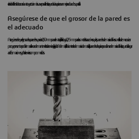
el radio de la fresa. Esto creará una trayectoria más suave para la fresa, lo que dará a su pieza un mejor acabado superficial.
Asegúrese de que el grosor de la pared es
el adecuado
Asegúrese de que el grosor de su pared es superior a 0,50 mm para el material plástico y a 0,25 mm para los metales. La razón es que las paredes demasiado finas son difíciles de mecanizar
porque presentan problemas a la hora de mantener las tolerancias y la rigidez. Además, si el fabricante retira demasiado material, las paredes de su pieza podrían ser demasiado finas, lo que daría lugar
a deformaciones y/o tolerancias comprometidas.