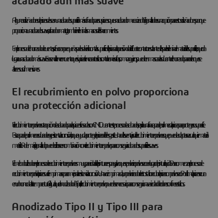
acabado aún más suave
Algunos diseñadores de piezas desean un acabado superficial más refinado para sus piezas que un acabado mecanizado. El granallado es una opción para estos diseñadores porque
proporciona un acabado suave, satinado o mate, y también elimina las marcas de las herramientas.
En el proceso de chorreado de cuentas, se fuerzan pequeñas perlas de vidrio contra la superficie de la pieza a alta presión de aire. El fuerte contacto resultante de las perlas elimina el material de la superficie, lo que da
lugar a un acabado más suave. Es esencial tener en cuenta que si su pieza tiene características con tolerancias críticas, como agujeros, puede enmascararlas durante el chorreado para evitar que se
alteren sus dimensiones.
El recubrimiento en polvo proporciona
una protección adicional
El recubrimiento en polvo es otra opción de acabado para las piezas fresadas con CNC. Durante este proceso de acabado, se aplica una fina capa de polímero a la pieza para proteger su superficie.
Esta capa de polímero es duradera y resistente a la corrosión, lo que ayuda a proteger la pieza del desgaste. Una de las ventajas del recubrimiento en polvo es que puede adaptarse a cualquier material
metálico. Además, el granallado puede utilizarse en combinación con el recubrimiento en polvo para conseguir acabados superficiales suaves.
El método utilizado en el proceso de recubrimiento en polvo es muy parecido al de la pintura en spray, salvo que se pulveriza polvo seco en lugar de pintura líquida. Para comenzar el proceso de
recubrimiento en polvo, la pieza suele imprimarse para mejorar la resistencia a la corrosión. Una vez imprimada, un pulverizador electrostático recubre la pieza con polvo seco. Por último, la pieza se cura
en un horno de alta temperatura. Al igual que el anodizado de Tipo II, el recubrimiento en polvo puede ser necesario para conseguir una variedad de colores con fines estéticos.
Anodizado Tipo II y Tipo III para