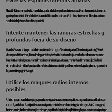
Evite las esquinas internas afiladas
El fresado CNC
utiliza herramientas redondas. Como resultado, las esquinas internas afiladas deben quedar fuera de los diseños de sus piezas. Además, las esquinas radiadas deben ser más
grandes que la herramienta de corte. De hecho, el radio de la esquina será la mitad del diámetro de la herramienta de corte. Además, es esencial tener en cuenta que los filetes se utilizan cuando una
superficie inclinada o dibujada se une a un borde afilado o una pared vertical.
Intente mantener las ranuras estrechas y
profundas fuera de su diseño
Cuando diseñe su pieza, recuerde que la profundidad final de un corte de fresa no debe ser mayor que 5 veces el diámetro para el acero, 10 veces el diámetro para el aluminio y 15 veces el
diámetro para los plásticos. Esto se debe a que las herramientas largas pueden vibrar y volverse inestables durante el mecanizado, lo que crea acabados superficiales con muchas marcas de
herramientas. Como alternativa, pruebe a aumentar el diámetro de la herramienta de corte (lo que puede obligar a aumentar la anchura del elemento) o a reducir la profundidad del
elemento o la ranura. Además, si el fabricante puede acceder al elemento desde dos direcciones, podría reducir la longitud de la herramienta. Sin embargo, esto implicará una configuración adicional,
lo que aumenta el tiempo y el coste de su proyecto.
Utilice los mayores radios internos
posibles
Una de las mejores formas de reducir el coste de su proyecto y acelerar el plazo de entrega es diseñar su pieza para que sea compatible con los mayores radios internos posibles. El motivo es que
cuanto más grande sea la fresa, más material podrá eliminarse en una sola operación, lo que se traducirá en menos herramientas y en plazos de entrega más cortos. Como regla general,
intente asegurarse de que los radios sean de al menos 0,8 mm siempre que sea posible en el diseño de la pieza. Además, diseñe los filetes en su pieza para que sean un poco más grandes que