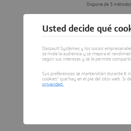
Dispone de 3 métodos 
Compra instantánea
manera.
Usted decide qué cook
Notificar a todos l
pueden cumplir con 
Dassault Systèmes y los socios empresariales 
Seleccionar hasta 3
se mide la audiencia y se mejora el rendimie
según sus intereses y se le permite compartir
para proyectos de f
Estos vendedores respo
Sus preferencias se mantendrán durante 6 me
cookies" que hay en el pie del sitio web. Si 
tolerancia, el tiempo 
privacidad.
exposición del laborat
encontrará estudios de
"Seleccionar" para envi