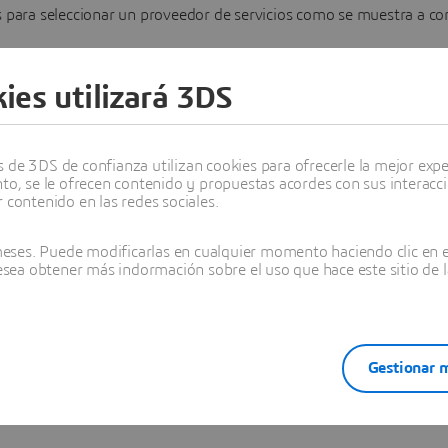
para seleccionar un proveedor de servicios como se muestra a co
: haciendo clic en "comprar" puede seleccionar un proveedor de se
ies utilizará 3DS
os proveedores: haciendo clic en "siguiente" puede notificar a tod
la especificación de su solicitud. Esto es lo mejor para las piezas
de 3DS de confianza utilizan cookies para ofrecerle la mejor experi
 proveedores: podrá elegir 3 proveedores de la lista proporcionada
nto, se le ofrecen contenido y propuestas acordes con sus interacc
 contenido en las redes sociales.
abricación.
nderán a su solicitud y le proporcionarán información adicional s
ses. Puede modificarlas en cualquier momento haciendo clic en el
desea obtener más indormación sobre el uso que hace este sitio de l
de entrega y los precios. Haga clic en "Más información" para accede
orio, que muestra en detalle las máquinas y los materiales disponi
 casos de trabajos anteriores/muestras. Complete la solicitud haci
ar su solicitud.
Gestionar m