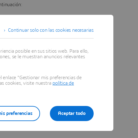
ntinuación:
rvicios de esta
Continuar solo con las cookies necesarias
os los proveedores que
 no complicadas.
encia posible en sus sitios web. Para ello,
. Esto es lo mejor
iones, se le muestran anuncios relevantes
obre la capacidad, la
 enlace "Gestionar mis preferencias de
as cookies, visite nuestra
política de
r a la sala de
bles. También
endo clic en
is preferencias
Aceptar todo