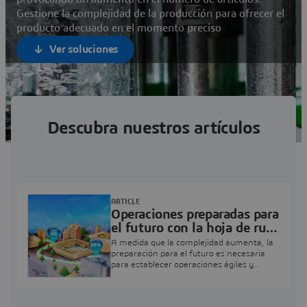
Gestione la complejidad de la producción para ofrecer el
producto adecuado en el momento preciso
Ver soluciones
Descubra nuestros artículos
ARTICLE
Operaciones preparadas para
el futuro con la hoja de ruta
del gemelo virtual
A medida que la complejidad aumenta, la
preparación para el futuro es necesaria
para establecer operaciones ágiles y
resistentes de extremo a extremo.
Descubra cómo puede ayudarle la hoja de
ruta del gemelo virtual.