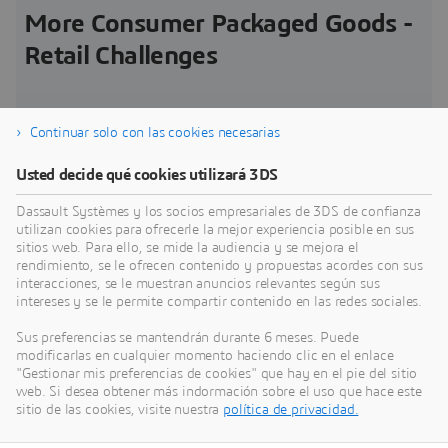
More Consumer Packaged Goods -
Retail Challenges
Continuar solo con las cookies necesarias
Presión de los márgenes
E
Usted decide qué cookies utilizará 3DS
Los inversores ejercen una presión cada vez mayor
E
Dassault Systèmes y los socios empresariales de 3DS de confianza
para que las empresas logren un crecimiento
c
utilizan cookies para ofrecerle la mejor experiencia posible en sus
sostenible y aumenten los beneficios con los
n
sitios web. Para ello, se mide la audiencia y se mejora el
mismos o incluso con menos recursos
r
rendimiento, se le ofrecen contenido y propuestas acordes con sus
Challenge
C
p
interacciones, se le muestran anuncios relevantes según sus
intereses y se le permite compartir contenido en las redes sociales.
Sus preferencias se mantendrán durante 6 meses. Puede
modificarlas en cualquier momento haciendo clic en el enlace
"Gestionar mis preferencias de cookies" que hay en el pie del sitio
web. Si desea obtener más indormación sobre el uso que hace este
sitio de las cookies, visite nuestra
política de privacidad.