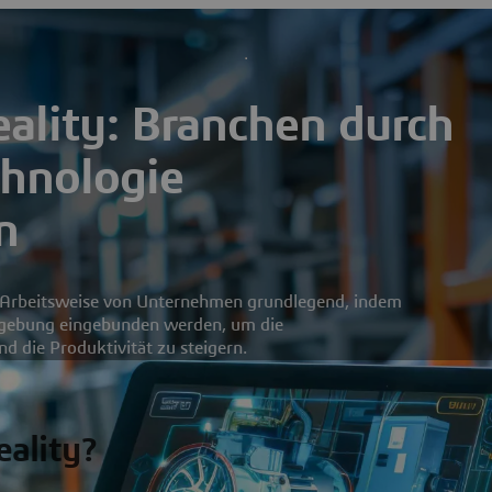
lity: Branchen durch
hnologie
n
e Arbeitsweise von Unternehmen grundlegend, indem
 Umgebung eingebunden werden, um die
d die Produktivität zu steigern.
ality?