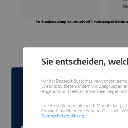
de
Beide Technologien lassen sich kombinieren, sodass Unternehmen in derselben AR-Anwendung von einer präzisen Objektverankerung und
Sie entscheiden, wel
Wir bei Dassault Systèmes verwenden gemei
Wie wird Augme
Erlebnis zu bieten, indem wir Zielgruppen er
Angebote und relevante Werbeanzeigen anbie
Die Darstellung von Augmente
Workflow, der von der Erfa
Ihre Einstellungen bleiben 6 Monate lang erh
Einbindung 
Cookie-Einstellungen verwalten“ klicken. We
Datenschutzerklärung
.