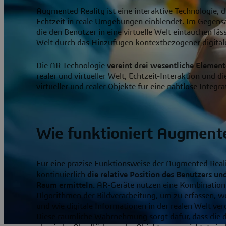
Augmented Reality ist eine interaktive Technologie, d
Echtzeit in reale Umgebungen einblendet. Im Gegensat
die den Benutzer in eine virtuelle Welt eintauchen läs
Welt durch das Hinzufügen kontextbezogener digital
Die AR-Technologie
vereint drei wesentliche Element
realer und virtueller Welt, Echtzeit-Interaktion und d
virtueller und realer Objekte für eine nahtlose Integra
Wie funktioniert Augmente
Für eine präzise Funktionsweise der Augmented Rea
kontinuierlich
die relative Position des Benutzers u
Raum ermitteln.
AR-Geräte nutzen eine Kombination
Algorithmen der Bildverarbeitung, um zu erfassen, wo
und wie digitale Informationen in der realen Welt ver
Diese räumliche Wahrnehmung sorgt dafür, dass die di