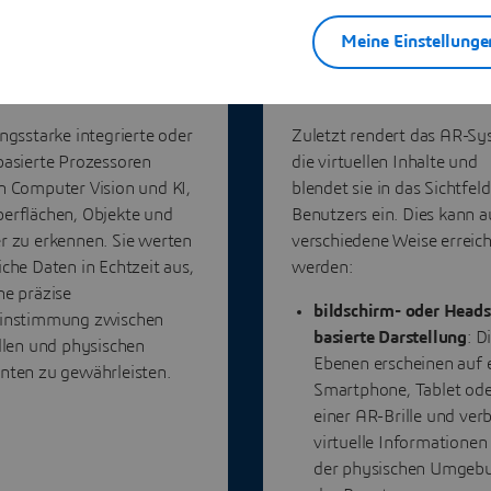
Meine Einstellunge
erarbeitung und
3. Rendering und
ennung
Darstellung
ngsstarke integrierte oder
Zuletzt rendert das AR-S
basierte Prozessoren
die virtuellen Inhalte und
n Computer Vision und KI,
blendet sie in das Sichtfel
erflächen, Objekte und
Benutzers ein. Dies kann a
r zu erkennen. Sie werten
verschiedene Weise erreich
che Daten in Echtzeit aus,
werden:
ne präzise
bildschirm- oder Heads
instimmung zwischen
basierte Darstellung
: D
llen und physischen
Ebenen erscheinen auf
nten zu gewährleisten.
Smartphone, Tablet od
einer AR-Brille und ver
virtuelle Informationen
der physischen Umgeb