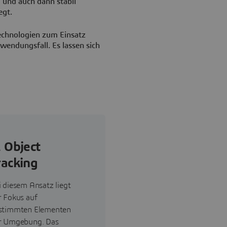
 und auch dann stabil
egt.
echnologien zum Einsatz
wendungsfall. Es lassen sich
. Object
racking
i diesem Ansatz liegt
r Fokus auf
stimmten Elementen
r Umgebung. Das