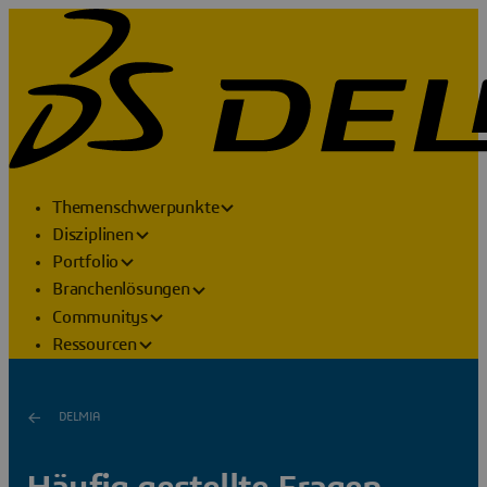
Themenschwerpunkte
Disziplinen
Portfolio
Branchenlösungen
Communitys
Ressourcen
DELMIA