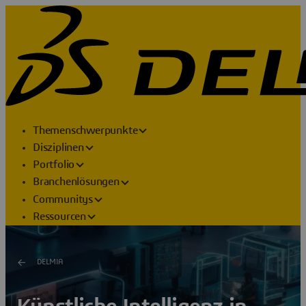
Themenschwerpunkte
Disziplinen
Portfolio
Branchenlösungen
Communitys
Ressourcen
DELMIA