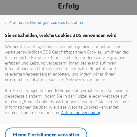
Erfolg
Nur mit notwendigen Cookies fortfahren
Wie installiert und verwendet man MODSIM?
Sie entscheiden, welche Cookies 3DS verwenden wird
Wir bei Dassault Systèmes verwenden gemeinsam mit unseren
Welche Rolle spielt MODSIM in der digitalen
vertrauenswürdigen 3DS Geschäftspartnern Cookies, um Ihnen das
Transformation und wie verbessert es die
bestmögliche Browser-Erlebnis zu bieten, indem wir Zielgruppen
Effizienz?
erfassen und Leistung verbessern, Ihnen basierend auf Ihren
Interaktionen und Interessen weitere Inhalte, Angebote und
relevante Werbeanzeigen anbieten, und indem wir es Ihnen
ermöglichen, Inhalte in sozialen Netzwerken zu teilen.
Welche Rolle spielen KI und Automatisierung
in MODSIM und welchen Einfluss haben sie
Ihre Einstellungen bleiben 6 Monate lang erhalten und Sie können
auf den ROI?
sie jederzeit ändern, indem Sie in der Fußzeile jeder Webseite auf
den Link „Meine Cookie-Einstellungen verwalten“ klicken. Weitere
Informationen darüber, wie diese Website Cookies verwendet
werden, finden Sie in unserer
Datenschutzerklärung
.
1
Quelle:
Knust-Godwin-
2
Quelle:
Knust-Godwin
3
Quelle:
Assystem
Meine Einstellungen verwalten
4