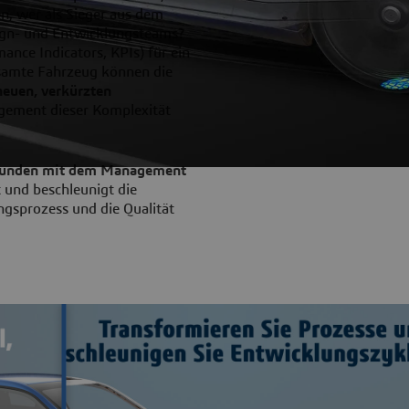
n, wer als Sieger aus dem
ign- und Entwicklungsteams?
nce Indicators, KPIs) für ein
samte Fahrzeug können die
neuen, verkürzten
agement dieser Komplexität
bunden mit dem Management
t und beschleunigt die
ngsprozess und die Qualität