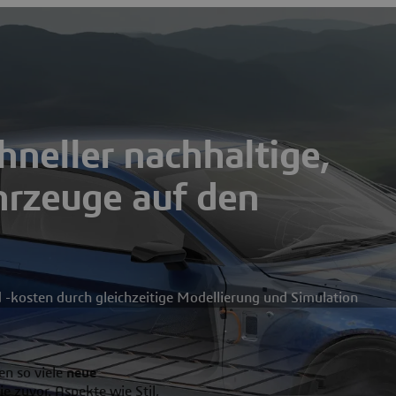
hneller nachhaltige,
hrzeuge auf den
 -kosten durch gleichzeitige Modellierung und Simulation
en so viele
neue
 zuvor. Aspekte wie Stil,