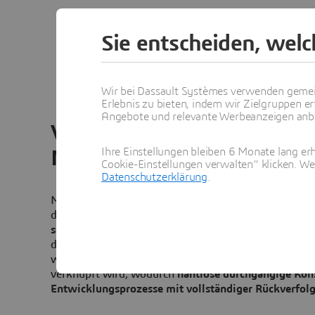
Leiter Digital 
Sie entscheiden, wel
Wir bei Dassault Systèmes verwenden gemei
Erlebnis zu bieten, indem wir Zielgruppen er
Angebote und relevante Werbeanzeigen anbie
Von Modellierung und Simu
Ihre Einstellungen bleiben 6 Monate lang erh
MODSIM
Cookie-Einstellungen verwalten“ klicken. We
Datenschutzerklärung
.
MODSIM auf der
3D
EXPERIENCE® Plattform ist ein e
der
Vereinheitlichung von Modellierungs- und Simul
sodass diese vollständig interoperabel werden.
Die I
der 3DEXPERIENCE eröffnet zusätzliche Möglichkeiten
weil
MODSIM mit PLM-, Anforderungsmanagement- u
verknüpft wird, wodurch
nahtlose durchgängige Kon
Entwicklungsprozesse mit vollständiger Rückverfol