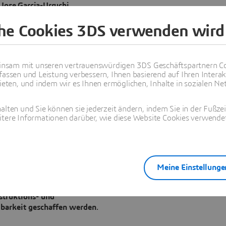
Jose Garcia-Urruchi
Design Engineering, Jaguar Land Rover
che Cookies 3DS verwenden wird
nsam mit unseren vertrauenswürdigen 3DS Geschäftspartnern Co
fassen und Leistung verbessern, Ihnen basierend auf Ihren Interak
ten, und indem wir es Ihnen ermöglichen, Inhalte in sozialen Net
lation zu
alten und Sie können sie jederzeit ändern, indem Sie in der Fußze
itere Informationen darüber, wie diese Website Cookies verwendet
inzigartiges Konzept, das auf
ationsdatenmodellen basiert,
ntegration von MODSIM in
Meine Einstellunge
 zur Effizienzsteigerung,
nd Kollaborationstools
struktions- und
gbarkeit geschaffen werden
.