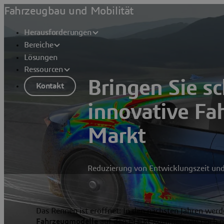
Fahrzeugbau und Mobilität
Herausforderungen
Bereiche
Lösungen
Ressourcen
Bringen Sie sc
Kontakt
innovative Fa
Markt
Reduzierung von Entwicklungszeit und
Das Rennen ist eröffnet: In den nächsten Jahren werd
Fahrzeugmodelle
auf den Markt kommen wie noch nie