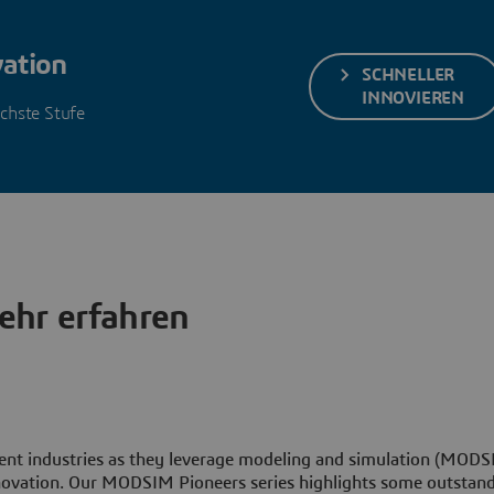
vation
SCHNELLER
INNOVIEREN
chste Stufe
hr erfahren
rent industries as they leverage modeling and simulation (MOD
innovation. Our MODSIM Pioneers series highlights some outstan