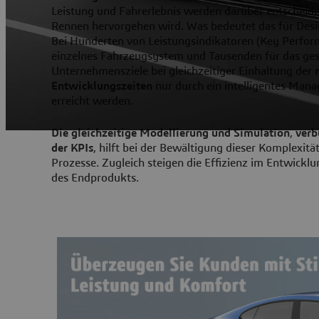
Leistung und Fahrerlebnis werden darüber entscheide
Rennen hervorgehen wird. Was bedeutet das für Des
Bei Hunderten von Leistungsindikatoren (Key Performa
einzelnes Fahrzeugsystem und Tausenden für das ge
Unternehmensziele bei gleichzeitiger Einhaltung der
Entwicklungszeiten
nur durch ein intelligentes Man
erreicht werden.
Die gleichzeitige Modellierung und Simulation
,
ver
der KPIs
, hilft bei der Bewältigung dieser Komplexitä
Prozesse. Zugleich steigen die Effizienz im Entwicklu
des Endprodukts.