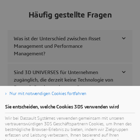
Häufig gestellte Fragen
Was ist der Unterschied zwischen Asset
Management und Performance
Management?
Sind 3D UNIVERSES für Unternehmen
zugänglich, die derzeit keine Technologie von
Dassault Systèmes einsetzen?
Nur mit notwendigen Cookies fortfahren
Wie kann ich mehr über 3D UNIVERSES
Sie entscheiden, welche Cookies 3DS verwenden wird
erfahren?
Wir bei Dassault Systèmes verwenden gemeinsam mit unseren
vertrauenswürdigen 3DS Geschäftspartnern Cookies, um Ihnen das
bestmögliche Browser-Erlebnis zu bieten, indem wir Zielgruppen
Was muss ich tun, um mit 3D UNIVERSES zu
erfassen und Leistung verbessern, Ihnen basierend auf Ihren
arbeiten?