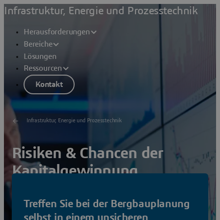
Infrastruktur, Energie und Prozesstechnik
Herausforderungen
Bereiche
Lösungen
Ressourcen
Kontakt
Infrastruktur, Energie und Prozesstechnik
Risiken & Chancen der
Kapitalgewinnung
Mit nachhaltigem Wirtschaften Kapitalinvestitionen
Treffen Sie bei der Bergbauplanung
mobilisieren
selbst in einem unsicheren