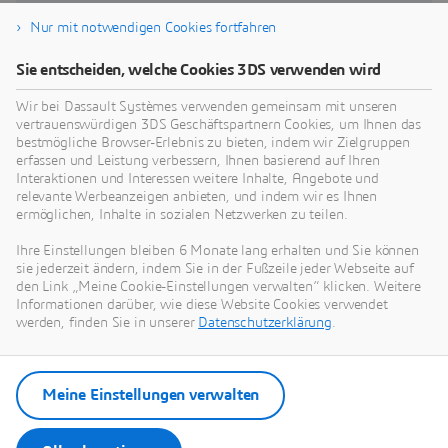
Nur mit notwendigen Cookies fortfahren
Sie entscheiden, welche Cookies 3DS verwenden wird
Risiken für Gesundheit, Arbeitsschutz, Sicherheit
W
und Umwelt
Wir bei Dassault Systèmes verwenden gemeinsam mit unseren
vertrauenswürdigen 3DS Geschäftspartnern Cookies, um Ihnen das
Neutralisieren Sie drohende Gefahren durch
B
bestmögliche Browser-Erlebnis zu bieten, indem wir Zielgruppen
Wachsamkeit, Transparenz und Compliance
N
erfassen und Leistung verbessern, Ihnen basierend auf Ihren
Interaktionen und Interessen weitere Inhalte, Angebote und
Challenge
C
relevante Werbeanzeigen anbieten, und indem wir es Ihnen
ermöglichen, Inhalte in sozialen Netzwerken zu teilen.
Ihre Einstellungen bleiben 6 Monate lang erhalten und Sie können
sie jederzeit ändern, indem Sie in der Fußzeile jeder Webseite auf
den Link „Meine Cookie-Einstellungen verwalten“ klicken. Weitere
Informationen darüber, wie diese Website Cookies verwendet
werden, finden Sie in unserer
Datenschutzerklärung
.
Meine Einstellungen verwalten