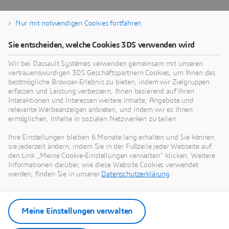
Nur mit notwendigen Cookies fortfahren
Sie entscheiden, welche Cookies 3DS verwenden wird
Entdecken Sie unsere Industry
Solution Experiences
Wir bei Dassault Systèmes verwenden gemeinsam mit unseren
vertrauenswürdigen 3DS Geschäftspartnern Cookies, um Ihnen das
bestmögliche Browser-Erlebnis zu bieten, indem wir Zielgruppen
Erfahren Sie mehr darüber, wie Unternehmen der
erfassen und Leistung verbessern, Ihnen basierend auf Ihren
Verpackungsindustrie mit Hilfe unserer Industry Solution
Interaktionen und Interessen weitere Inhalte, Angebote und
relevante Werbeanzeigen anbieten, und indem wir es Ihnen
Experiences ihre geschäftlichen Ziele erreichen
ermöglichen, Inhalte in sozialen Netzwerken zu teilen.
Ihre Einstellungen bleiben 6 Monate lang erhalten und Sie können
sie jederzeit ändern, indem Sie in der Fußzeile jeder Webseite auf
den Link „Meine Cookie-Einstellungen verwalten“ klicken. Weitere
Informationen darüber, wie diese Website Cookies verwendet
LÖSUNG
werden, finden Sie in unserer
Datenschutzerklärung
.
Production Agility
Planning production in a variable world
Meine Einstellungen verwalten