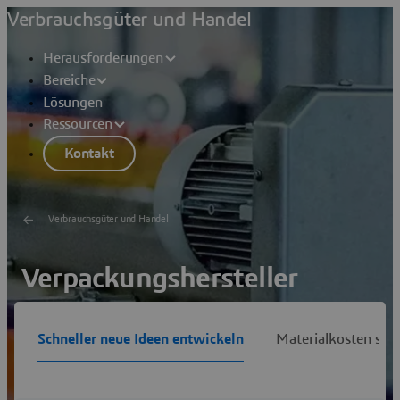
Verbrauchsgüter und Handel
Herausforderungen
Bereiche
Lösungen
Ressourcen
Kontakt
Verbrauchsgüter und Handel
Verpackungshersteller
Differenzieren Sie Ihr Leistungsversprechen und
Schneller neue Ideen entwickeln
Materialkosten sen
optimieren Sie gleichzeitig Produktionseffizienz und
Materialkosten
Lösungen anzeigen