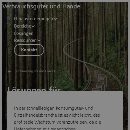
Verbrauchsgüter und Handel
Herausforderungen
Bereiche
Lösungen
Ressourcen
Kontakt
Verbrauchsgüter und Handel
Lösungen für
Verbrauchsgüter und Handel
In der schnelllebigen Konsumgüter- und
Führen Sie die Welt mit schnelleren nachhaltigen
Einzelhandelsbranche ist es nicht leicht, das
Innovationen in die Kreislaufwirtschaft
profitable Wachstum voranzutreiben, da die
Unternehmen mit gigantischen