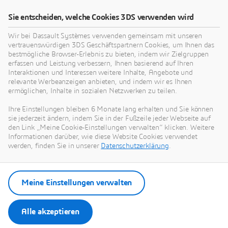
Regulatory Compliance
D
Sie entscheiden, welche Cookies 3DS verwenden wird
Passen Sie Ihr Angebot an aktuelle Gesundheits-
D
Wir bei Dassault Systèmes verwenden gemeinsam mit unseren
und Wellnesstrends an und sorgen Sie für ein
s
vertrauenswürdigen 3DS Geschäftspartnern Cookies, um Ihnen das
effizientes Compliance-Management
U
bestmögliche Browser-Erlebnis zu bieten, indem wir Zielgruppen
r
erfassen und Leistung verbessern, Ihnen basierend auf Ihren
Challenge
C
Interaktionen und Interessen weitere Inhalte, Angebote und
relevante Werbeanzeigen anbieten, und indem wir es Ihnen
ermöglichen, Inhalte in sozialen Netzwerken zu teilen.
Ihre Einstellungen bleiben 6 Monate lang erhalten und Sie können
sie jederzeit ändern, indem Sie in der Fußzeile jeder Webseite auf
den Link „Meine Cookie-Einstellungen verwalten“ klicken. Weitere
Informationen darüber, wie diese Website Cookies verwendet
werden, finden Sie in unserer
Datenschutzerklärung
.
Meine Einstellungen verwalten
Alle akzeptieren