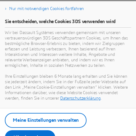
Nur mit notwendigen Cookies fortfahren
Wie kann ich mit der Nutzung beginnen?
Sie entscheiden, welche Cookies 3DS verwenden wird
Wir bei Dassault Systèmes verwenden gemeinsam mit unseren
vertrauenswürdigen 3DS Geschäftspartnern Cookies, um Ihnen das
bestmögliche Browser-Erlebnis zu bieten, indem wir Zielgruppen
erfassen und Leistung verbessern, Ihnen basierend auf Ihren
Möchten Sie mehr erfahren?
Interaktionen und Interessen weitere Inhalte, Angebote und
relevante Werbeanzeigen anbieten, und indem wir es Ihnen
ermöglichen, Inhalte in sozialen Netzwerken zu teilen.
Erfahren Sie, wie die cloudbasierte
3D
EXPERIENCE Plattform Ihr Unternehmen
Ihre Einstellungen bleiben 6 Monate lang erhalten und Sie können
nachhaltig verändern kann. Füllen Sie das
sie jederzeit ändern, indem Sie in der Fußzeile jeder Webseite auf
den Link „Meine Cookie-Einstellungen verwalten“ klicken. Weitere
Formular aus, um mit einem unserer Experten zu
Informationen darüber, wie diese Website Cookies verwendet
sprechen.
werden, finden Sie in unserer
Datenschutzerklärung
.
Meine Einstellungen verwalten
Kontaktieren Sie uns