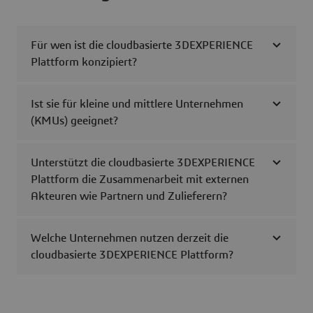
Für wen ist die cloudbasierte 3DEXPERIENCE
Plattform konzipiert?
Ist sie für kleine und mittlere Unternehmen
(KMUs) geeignet?
Unterstützt die cloudbasierte 3DEXPERIENCE
Plattform die Zusammenarbeit mit externen
Akteuren wie Partnern und Zulieferern?
Welche Unternehmen nutzen derzeit die
cloudbasierte 3DEXPERIENCE Plattform?