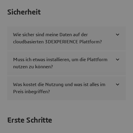
Sicherheit
Wie sicher sind meine Daten auf der
cloudbasierten 3DEXPERIENCE Plattform?
Muss ich etwas installieren, um die Plattform
nutzen zu können?
Was kostet die Nutzung und was ist alles im
Preis inbegriffen?
Erste Schritte